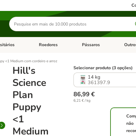
Co
Pesquisar
produtos
sitários
Roedores
Pássaros
Outro
de categoria: Dieta Vet.
Abrir menu de categoria: Antiparasitários
Abrir menu de categoria: Roed
Abrir me
ppy <1 Medium com cordeiro e arroz
Hill's
Selecionar produto (3 opções)
14 kg
Science
361397.9
Plan
86,99 €
6,21 € / kg
Puppy
<1
Com
não
Medium
reco