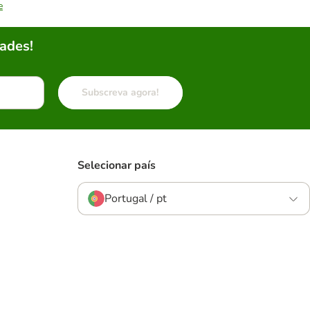
e
ades!
Subscreva agora!
Selecionar país
Portugal / pt