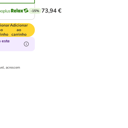
73,94 €
-15%
ionar
Adicionar
ao
ao
rinho
carrinho
 este
vel, acrescem