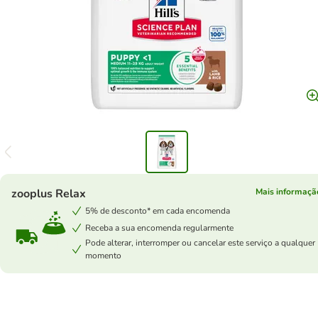
zooplus Relax
Mais informaçã
5% de desconto* em cada encomenda
Receba a sua encomenda regularmente
Pode alterar, interromper ou cancelar este serviço a qualquer
momento