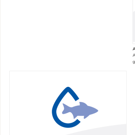
A
A
g