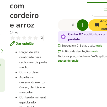
com
cordeiro
Adic
e arroz
car
14 kg
Ganhe 87 zooPontos com
(
0
)
produto
Dar opinião
Entrega em 2-5 dias úteis.
mais
Política de devoluções
mais
Ração de alta
Todos os preços incluem IVA
Se aplicá
qualidade para
custos de envio
.
cachorros de porte
o
médio
Com cordeiro
Auxilia no
desenvolvimento
ósseo, dentário e
muscular
Conteúdo mineral
equilibrado