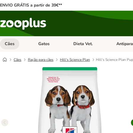
ENVIO GRÁTIS a partir de 39€**
Cães
Gatos
Dieta Vet.
Antipara
Abrir menu de categoria: Cães
Abrir menu de categoria: Gatos
Abrir menu 
Cães
Ração para cães
Hill's Science Plan
Hill's Science Plan Pu