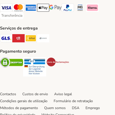
Visa Payment Method
Mastercard Payment Method
American Express Payment Method
Apple Pay Payment Method
Google Pay Payment Method
PayPal Payment Method
Multibanco Payment Met
Klarna Payment 
Transferência
Transferência Payment Method
Serviços de entrega
GLS Shipping Method
CTTExpress Shipping Method
InPost Shipping Method
Paack Shipping Method
Pagamento seguro
Security
Security
Security
Contactos
Custos de envio
Aviso legal
Condições gerais de utilização
Formulário de retratação
Métodos de pagamento
Quem somos
DSA
Emprego
Política de privacidade
Website Corporativo