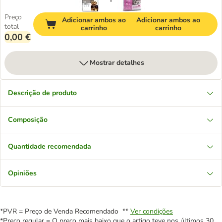
Preço
Adicionar ambos ao
Adicionar ambos ao
total
carrinho
carrinho
0,00 €
Mostrar detalhes
Descrição de produto
Composição
Quantidade recomendada
Opiniões
*PVR = Preço de Venda Recomendado **
Ver condições
*Preço regular = O preço mais baixo que o artigo teve nos últimos 30