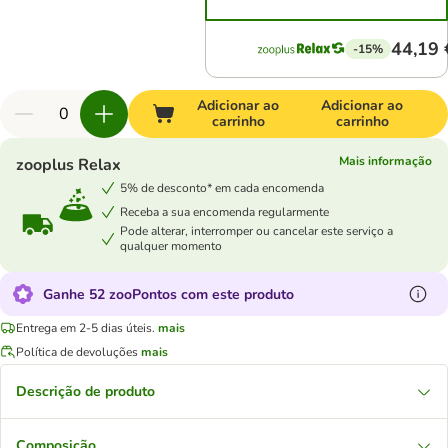
44,19 
-15%
Adicionar ao
Adicionar ao
carrinho
carrinho
Mais informação
zooplus Relax
5% de desconto* em cada encomenda
Receba a sua encomenda regularmente
Pode alterar, interromper ou cancelar este serviço a
qualquer momento
Ganhe 52 zooPontos com este produto
Entrega em 2-5 dias úteis.
mais
Política de devoluções
mais
Descrição de produto
Composição