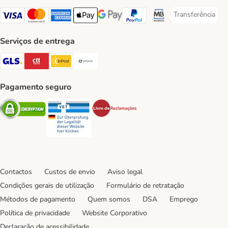
Transferência
Transferência P
Visa Payment Method
Mastercard Payment Method
American Express Payment Method
Apple Pay Payment Method
Google Pay Payment Method
PayPal Payment Method
Multibanco Payment Met
Serviços de entrega
GLS Shipping Method
CTTExpress Shipping Method
InPost Shipping Method
Paack Shipping Method
Pagamento seguro
Security
Security
Security
Contactos
Custos de envio
Aviso legal
Condições gerais de utilização
Formulário de retratação
Métodos de pagamento
Quem somos
DSA
Emprego
Política de privacidade
Website Corporativo
Declaração de acessibilidade