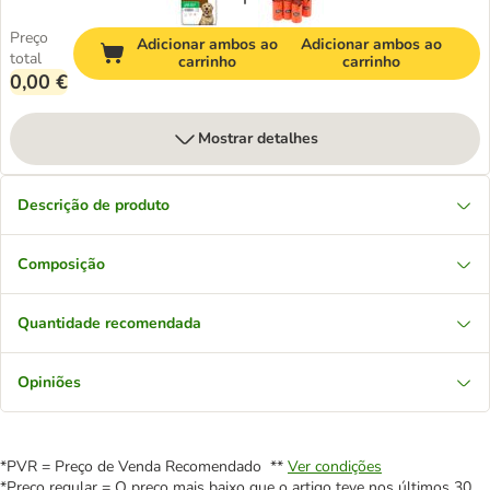
Preço
Adicionar ambos ao
Adicionar ambos ao
total
carrinho
carrinho
0,00 €
Mostrar detalhes
Descrição de produto
Composição
Quantidade recomendada
Opiniões
*PVR = Preço de Venda Recomendado **
Ver condições
*Preço regular = O preço mais baixo que o artigo teve nos últimos 30