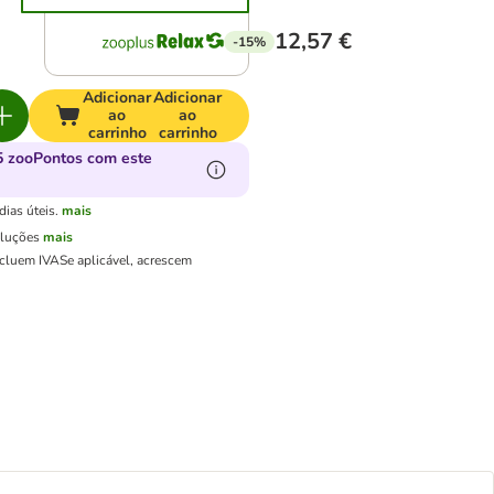
12,57 €
-15%
Adicionar
Adicionar
ao
ao
carrinho
carrinho
 zooPontos com este
ias úteis.
mais
oluções
mais
ncluem IVA
Se aplicável, acrescem