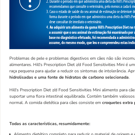
Problemas de pele e problemas digestivos em cães não são incomu
alimentares. Hill's Prescription Diet z/d Food Sensitivities Mini é
raça pequena para ajudar a reduzir os sintomas de intolerância. A
hidrolisadas e uma fonte de hidratos de carbono selecionada
.
Hill's Prescription Diet z/d Food Sensitivities Mini alimento para c
suportar uma flora intestinal equilibrada. Contém também valiosos
normal. A comida dietética para cães consiste em
croquetes extra
Todas as características, resumidamente:
Alimento dietético completo para reduzir o material de origem e 