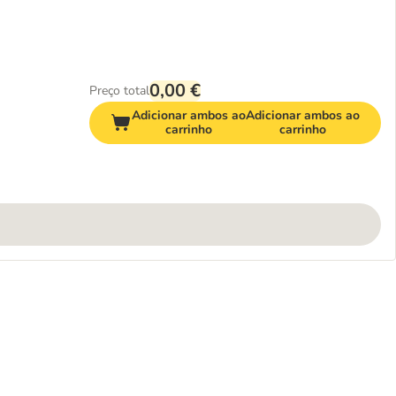
0,00 €
Preço total
Adicionar ambos ao
Adicionar ambos ao
carrinho
carrinho