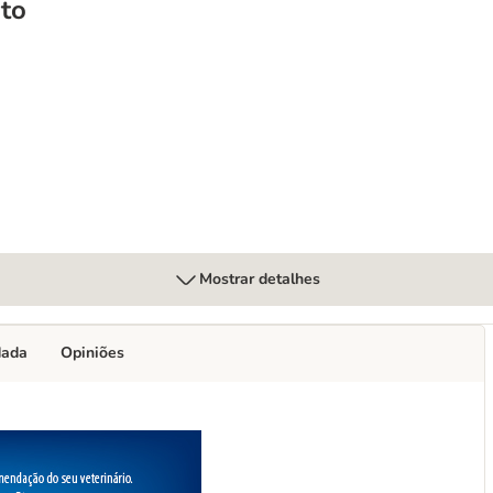
to
sitivities
Mostrar detalhes
dada
Opiniões