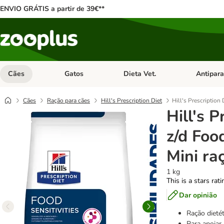
ENVIO GRÁTIS a partir de 39€**
Cães
Gatos
Dieta Vet.
Antipara
Abrir menu de categoria: Cães
Abrir menu de categoria: Gatos
Abrir menu 
Cães
Ração para cães
Hill's Prescription Diet
Hill's Prescription 
Hill's P
z/d Food
Mini ra
1 kg
This is a stars rat
Dar opinião
Ração dieté
Para apoiar 