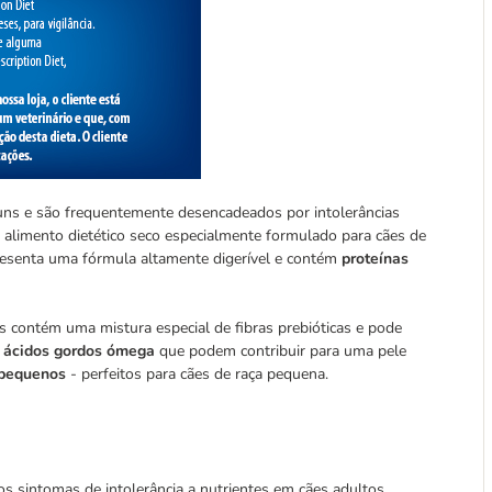
ns e são frequentemente desencadeados por intolerâncias
 um alimento dietético seco especialmente formulado para cães de
presenta uma fórmula altamente digerível e contém
proteínas
ães contém uma mistura especial de fibras prebióticas e pode
ácidos gordos ómega
que podem contribuir para uma pele
 pequenos
- perfeitos para cães de raça pequena.
os sintomas de intolerância a nutrientes em cães adultos.