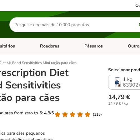
Co
Pesquisar
produtos
sitários
Roedores
Pássaros
Outro
de categoria: Dieta Vet.
Abrir menu de categoria: Antiparasitários
Abrir menu de categoria: Roed
Abrir me
Diet z/d Food Sensitivities Mini ração para cães
rescription Diet
Selecionar prod
1 kg
 Sensitivities
63302
ção para cães
14,79 €
14,79 € / kg
ing area from zero to 5: 4.8/5
(
113
)
tica para cães pequenos
as intolerâncias alimentares