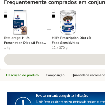
Frequentemente comprados em conjun
Hill's Prescription Diet z/d Food Sensitivities Mini ração para cães
Hill's Prescription Diet z/d Food Sen
Este artigo
:
Hill's
Hill's Prescription Diet z/d
Prescription Diet z/d Food
Food Sensitivities
Sensitivities Mini ração
1 kg
12 x 370 g
para cães
Descrição de produto
Composição
Quantidade recomen