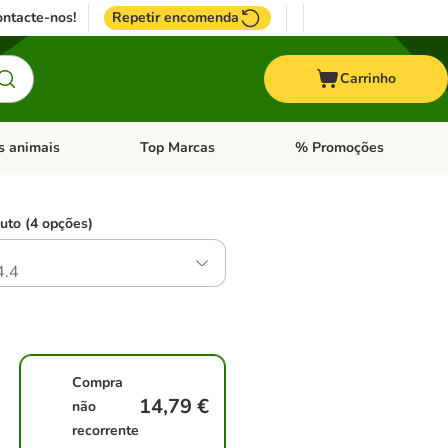
ntacte-nos!
Repetir encomenda
Carrinho
s animais
Top Marcas
% Promoções
ores
nu de categoria: Pássaros
Abrir menu de categoria: Outros animais
Abrir menu de categoria: T
uto (4 opções)
4.4
Compra
14,79 €
não
recorrente