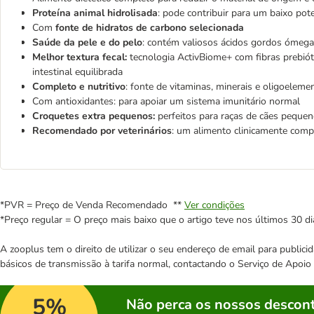
Proteína animal hidrolisada
: pode contribuir para um baixo pote
Com
fonte de hidratos de carbono selecionada
Saúde da pele e do pelo
: contém valiosos ácidos gordos ómega
Melhor textura fecal:
tecnologia ActivBiome+ com fibras prebiót
intestinal equilibrada
Completo e nutritivo
: fonte de vitaminas, minerais e oligoelem
Com antioxidantes: para apoiar um sistema imunitário normal
Croquetes extra pequenos:
perfeitos para raças de cães peque
Recomendado por veterinários
: um alimento clinicamente comp
*PVR = Preço de Venda Recomendado **
Ver condições
*Preço regular = O preço mais baixo que o artigo teve nos últimos 30 di
A zooplus tem o direito de utilizar o seu endereço de email para publi
básicos de transmissão à tarifa normal, contactando o Serviço de Apoi
5%
Não perca os nossos descont