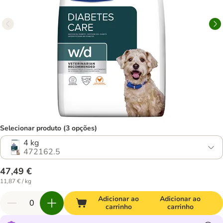
Selecionar produto (3 opções)
4 kg
472162.5
47,49 €
11,87 € / kg
Adicionar ao
Adicionar ao
carrinho
carrinho