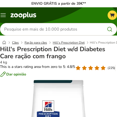
ENVIO GRÁTIS a partir de 39€**
Menu
Pesquisar
produtos
Cães
Ração para cães
Hill's Prescription Diet
Hill's Prescription
Hill's Prescription Diet w/d Diabetes
Care ração com frango
4 kg
This is a stars rating area from zero to 5: 4.8/5
(
225
)
Dar opinião