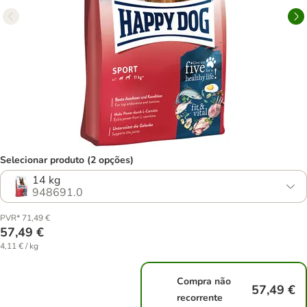
Selecionar produto (2 opções)
14 kg
948691.0
PVR* 71,49 €
57,49 €
4,11 € / kg
Compra não
57,49 €
recorrente