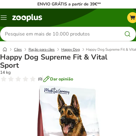
ENVIO GRÁTIS a partir de 39€**
Menu
Pesquisar
produtos
Cães
Ração para cães
Happy Dog
Happy Dog Supreme Fit & Vital
Happy Dog Supreme Fit & Vital
Sport
14 kg
Dar opinião
(
0
)