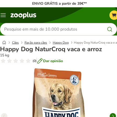
ENVIO GRÁTIS a partir de 39€**
Menu
Pesquisar
produtos
Cães
Ração para cães
Happy Dog
Happy Dog NaturCroq vaca e a
Happy Dog NaturCroq vaca e arroz
15 kg
Dar opinião
(
0
)