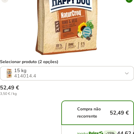
Selecionar produto (2 opções)
15 kg
414014.4
52,49 €
3,50 € / kg
Compra não
52,49 €
recorrente
44,62 
-15%