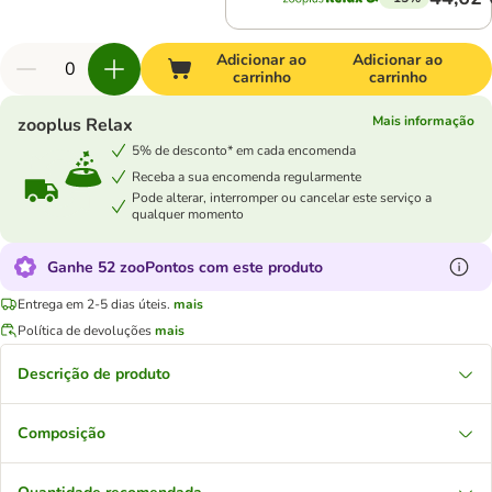
Adicionar ao
Adicionar ao
carrinho
carrinho
Mais informação
zooplus Relax
5% de desconto* em cada encomenda
Receba a sua encomenda regularmente
Pode alterar, interromper ou cancelar este serviço a
qualquer momento
Ganhe 52 zooPontos com este produto
Entrega em 2-5 dias úteis.
mais
Política de devoluções
mais
Descrição de produto
Composição