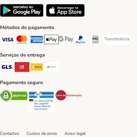
Métodos de pagamento
Transferência
Transferência P
Visa Payment Method
Mastercard Payment Method
American Express Payment Method
Apple Pay Payment Method
Google Pay Payment Method
PayPal Payment Method
Multibanco Payment Met
Serviços de entrega
GLS Shipping Method
CTTExpress Shipping Method
InPost Shipping Method
Paack Shipping Method
Pagamento seguro
Security
Security
Security
Contactos
Custos de envio
Aviso legal