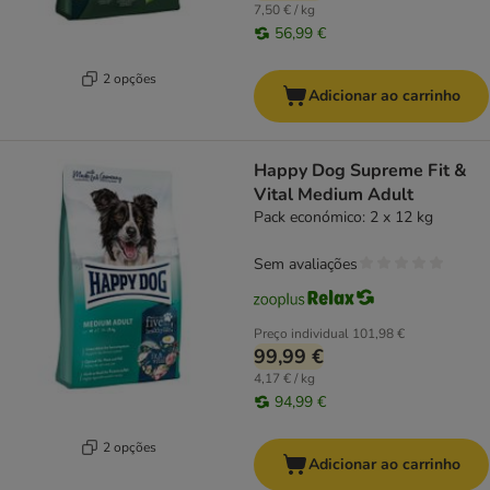
7,50 € / kg
56,99 €
2 opções
Adicionar ao carrinho
Happy Dog Supreme Fit &
Vital Medium Adult
Pack económico: 2 x 12 kg
Sem avaliações
Preço individual
101,98 €
99,99 €
4,17 € / kg
94,99 €
2 opções
Adicionar ao carrinho