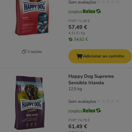
Sem avaliações
PVR*
71,49 €
57,49 €
4,11 € / kg
54,62 €
2 opções
Adicionar ao carrinho
Happy Dog Supreme
Sensible Irlanda
12,5 kg
Sem avaliações
PVR*
74,79 €
61,49 €