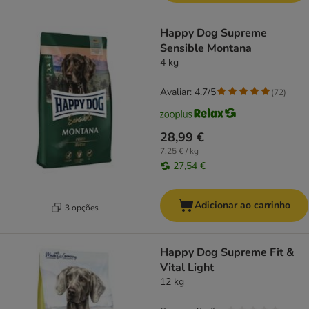
Happy Dog Supreme
Sensible Montana
4 kg
Avaliar: 4.7/5
(
72
)
28,99 €
7,25 € / kg
27,54 €
Adicionar ao carrinho
3 opções
Happy Dog Supreme Fit &
Vital Light
12 kg