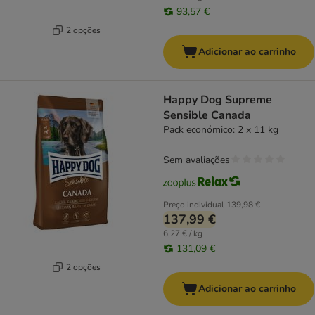
93,57 €
2 opções
Adicionar ao carrinho
Happy Dog Supreme
Sensible Canada
Pack económico: 2 x 11 kg
Sem avaliações
Preço individual
139,98 €
137,99 €
6,27 € / kg
131,09 €
2 opções
Adicionar ao carrinho