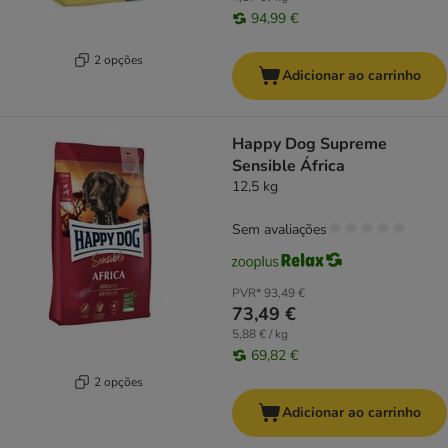
94,99 €
2 opções
Adicionar ao carrinho
Happy Dog Supreme
Sensible África
12,5 kg
Sem avaliações
PVR*
93,49 €
73,49 €
5,88 € / kg
69,82 €
2 opções
Adicionar ao carrinho