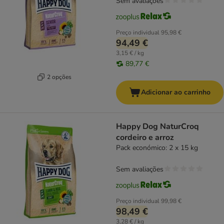
Sem avaliações
Preço individual
95,98 €
94,49 €
3,15 € / kg
89,77 €
2 opções
Adicionar ao carrinho
Happy Dog NaturCroq
cordeiro e arroz
Pack económico: 2 x 15 kg
Sem avaliações
Preço individual
99,98 €
98,49 €
3,28 € / kg