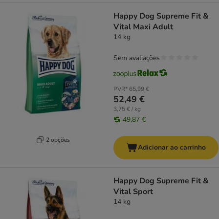
Happy Dog Supreme Fit &
Vital Maxi Adult
14 kg
Sem avaliações
PVR*
65,99 €
52,49 €
3,75 € / kg
49,87 €
2 opções
Adicionar ao carrinho
Happy Dog Supreme Fit &
Vital Sport
14 kg