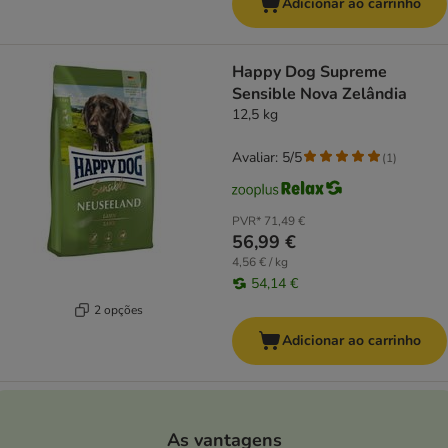
Adicionar ao carrinho
Happy Dog Supreme
Sensible Nova Zelândia
12,5 kg
Avaliar: 5/5
(
1
)
PVR*
71,49 €
56,99 €
4,56 € / kg
54,14 €
2 opções
Adicionar ao carrinho
As vantagens