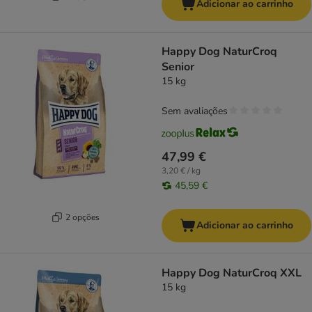
Adicionar ao carrinho
Happy Dog NaturCroq
Senior
15 kg
Sem avaliações
47,99 €
3,20 € / kg
45,59 €
2 opções
Adicionar ao carrinho
Happy Dog NaturCroq XXL
15 kg