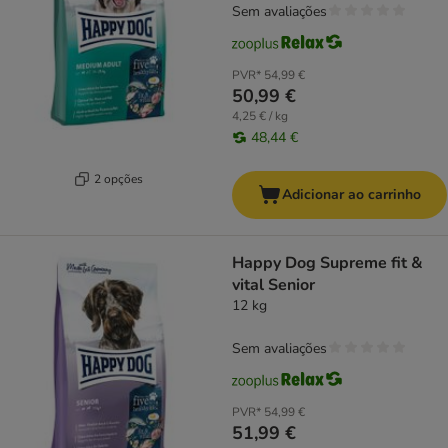
Sem avaliações
PVR*
54,99 €
50,99 €
4,25 € / kg
48,44 €
2 opções
Adicionar ao carrinho
Happy Dog Supreme fit &
vital Senior
12 kg
Sem avaliações
PVR*
54,99 €
51,99 €