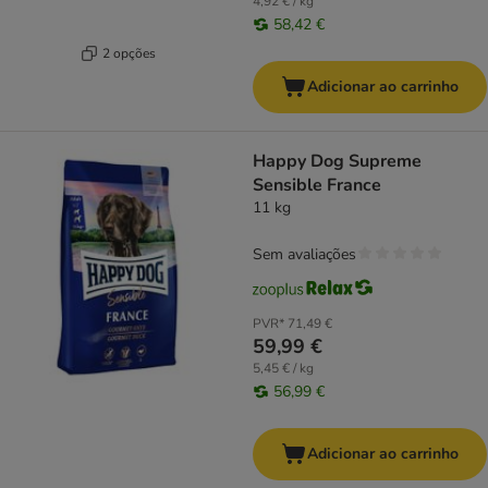
4,92 € / kg
58,42 €
2 opções
Adicionar ao carrinho
Happy Dog Supreme
Sensible France
11 kg
Sem avaliações
PVR*
71,49 €
59,99 €
5,45 € / kg
56,99 €
Adicionar ao carrinho