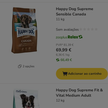
Happy Dog Supreme
Sensible Canada
11 kg
Sem avaliações
PVR*
81,39 €
69,99 €
6,36 € / kg
66,49 €
2 opções
Adicionar ao carrinho
Happy Dog Supreme Fit &
Vital Medium Adult
12 kg