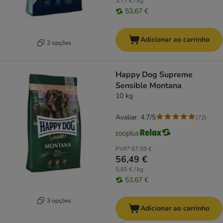
3,77 € / kg
53,67 €
Adicionar ao carrinho
2 opções
Happy Dog Supreme
Sensible Montana
10 kg
Avaliar: 4.7/5
(
72
)
PVR*
67,09 €
56,49 €
5,65 € / kg
53,67 €
3 opções
Adicionar ao carrinho