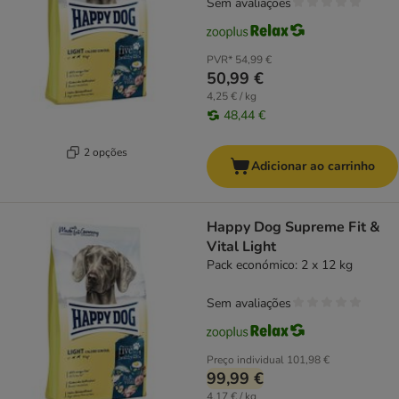
Sem avaliações
PVR*
54,99 €
50,99 €
4,25 € / kg
48,44 €
2 opções
Adicionar ao carrinho
Happy Dog Supreme Fit &
Vital Light
Pack económico: 2 x 12 kg
Sem avaliações
Preço individual
101,98 €
99,99 €
4,17 € / kg