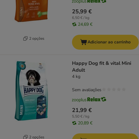
25,99 €
6,50 € / kg
24,69 €
2 opções
Adicionar ao carrinho
Happy Dog fit & vital Mini
Adult
4 kg
Sem avaliações
21,99 €
5,50 € / kg
20,89 €
2 opções