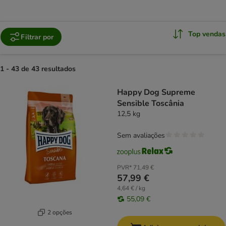
Top vendas
Filtrar por
1 - 43 de 43 resultados
product items have been changed
Happy Dog Supreme
Sensible Toscânia
12,5 kg
Sem avaliações
PVR*
71,49 €
57,99 €
4,64 € / kg
55,09 €
2 opções