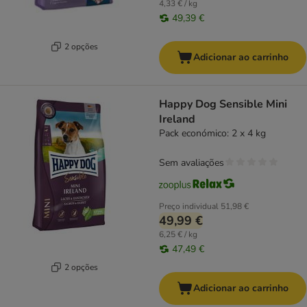
4,33 € / kg
49,39 €
2 opções
Adicionar ao carrinho
Happy Dog Sensible Mini
Ireland
Pack económico: 2 x 4 kg
Sem avaliações
Preço individual
51,98 €
49,99 €
6,25 € / kg
47,49 €
2 opções
Adicionar ao carrinho