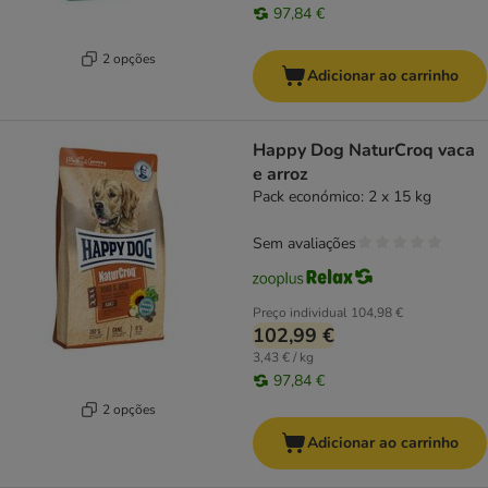
97,84 €
2 opções
Adicionar ao carrinho
Happy Dog NaturCroq vaca
e arroz
Pack económico: 2 x 15 kg
Sem avaliações
Preço individual
104,98 €
102,99 €
3,43 € / kg
97,84 €
2 opções
Adicionar ao carrinho