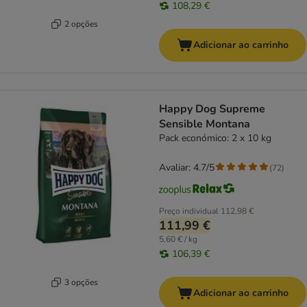
108,29 €
2 opções
Adicionar ao carrinho
Happy Dog Supreme
Sensible Montana
Pack económico: 2 x 10 kg
Avaliar: 4.7/5
(
72
)
Preço individual
112,98 €
111,99 €
5,60 € / kg
106,39 €
3 opções
Adicionar ao carrinho