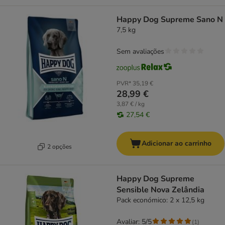
Happy Dog Supreme Sano N
7,5 kg
Sem avaliações
PVR*
35,19 €
28,99 €
3,87 € / kg
27,54 €
Adicionar ao carrinho
2 opções
Happy Dog Supreme
Sensible Nova Zelândia
Pack económico: 2 x 12,5 kg
Avaliar: 5/5
(
1
)