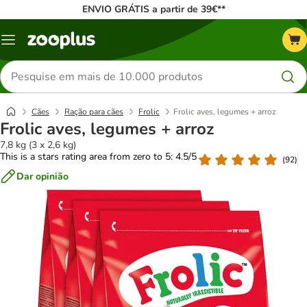
ENVIO GRÁTIS a partir de 39€**
Menu
Pesquisar
produtos
Cães
Ração para cães
Frolic
Frolic aves, legumes + arroz
Frolic aves, legumes + arroz
7,8 kg (3 x 2,6 kg)
This is a stars rating area from zero to 5: 4.5/5
(
92
)
Dar opinião