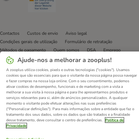
Contactos
Custos de envio
Aviso legal
Condições gerais de utilização
Formulário de retratação
Métodos de pagamento
Quem somos
DSA
Emprego
Política de privacidade
Website Corporativo
Ajude-nos a melhorar a zooplus!
Declaração de acessibilidade
A zooplus utiliza cookies, pixels e outras tecnologias ("cookies"). Usamos
cookies que são essenciais para que o visitante da nossa página possa navegar
© zooplus SE
2026
e fazer compras na nossa loja online. Com o seu consentimento, podemos
ativar cookies de desempenho, funcionais e de marketing com a vista a
melhorar a sua visita à nossa página e para lhe apresentarmos produtos e
serviços relevantes para si, além de anúncios personalizados. A qualquer
momento o visitante pode efetuar alterações nas suas preferências
("Personalizar definições"). Para mais informações sobre a entidade que faz o
tratamento dos seus dados, sobre os dados que são tratados e a finalidade
desse tratamento, deve consultar o centro de preferências.
Política de
Privacidade