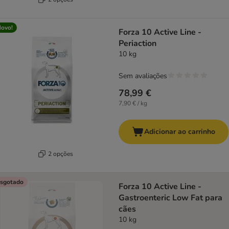
ovo!
Forza 10 Active Line -
Periaction
10 kg
Sem avaliações
78,99 €
7,90 € / kg
Adicionar ao carrinho
2 opções
sgotado
Forza 10 Active Line -
Gastroenteric Low Fat para
cães
10 kg