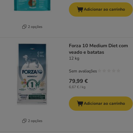
Adicionar ao carrinho
2 opções
Forza 10 Medium Diet com
veado e batatas
12 kg
Sem avaliações
79,99 €
6,67 € / kg
Adicionar ao carrinho
2 opções