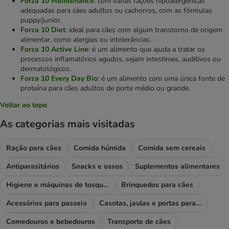
Forza 10 Maintenance
: com várias rações hipoalergénicas
adequadas para cães adultos ou cachorros, com as fórmulas
puppy/junior.
Forza 10 Diet
: ideal para cães com algum transtorno de origem
alimentar, como alergias ou intolerâncias.
Forza 10 Active Line
: é um alimento que ajuda a tratar os
processos inflamatórios agudos, sejam intestinais, auditivos ou
dermatológicos.
Forza 10 Every Day Bio
: é um alimento com uma única fonte de
proteína para cães adultos de porte médio ou grande.
Voltar ao topo
As categorias mais visitadas
Ração para cães
Comida húmida
Comida sem cereais
Antiparasitários
Snacks e ossos
Suplementos alimentares
Higiene e máquinas de tosquiar
Brinquedos para cães
Acessórios para passeio
Casotas, jaulas e portas para cães
Comedouros e bebedouros
Transporte de cães