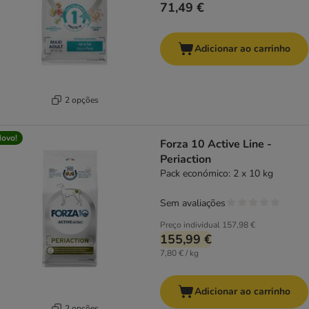
71,49 €
Adicionar ao carrinho
2 opções
ovo!
Forza 10 Active Line -
Periaction
Pack económico: 2 x 10 kg
Sem avaliações
Preço individual
157,98 €
155,99 €
7,80 € / kg
Adicionar ao carrinho
2 opções