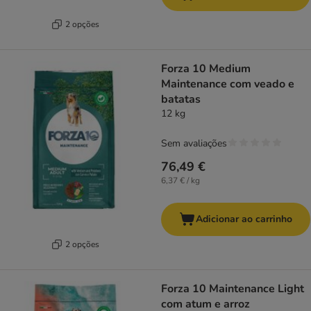
2 opções
Forza 10 Medium
Maintenance com veado e
batatas
12 kg
Sem avaliações
76,49 €
6,37 € / kg
Adicionar ao carrinho
2 opções
Forza 10 Maintenance Light
com atum e arroz