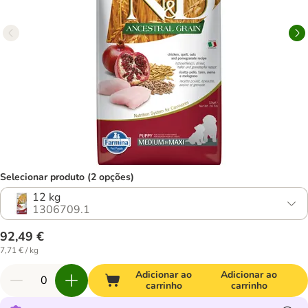
Selecionar produto (2 opções)
12 kg
1306709.1
92,49 €
7,71 € / kg
Adicionar ao
Adicionar ao
carrinho
carrinho