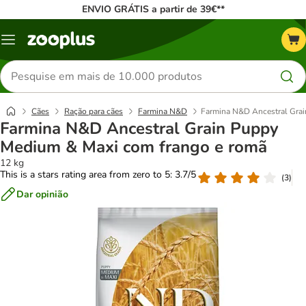
ENVIO GRÁTIS a partir de 39€**
Menu
Pesquisar
produtos
Cães
Ração para cães
Farmina N&D
Farmina N&D Ancestral Grai
Farmina N&D Ancestral Grain Puppy
Medium & Maxi com frango e romã
12 kg
This is a stars rating area from zero to 5: 3.7/5
(
3
)
Dar opinião