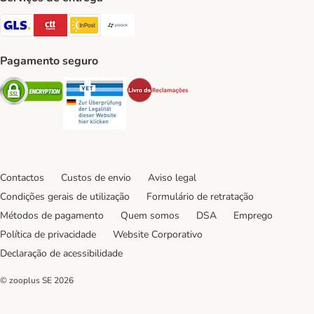
GLS Shipping Method
CTTExpress Shipping Method
InPost Shipping Method
Paack Shipping Method
Pagamento seguro
Security
Security
Security
Contactos
Custos de envio
Aviso legal
Condições gerais de utilização
Formulário de retratação
Métodos de pagamento
Quem somos
DSA
Emprego
Política de privacidade
Website Corporativo
Declaração de acessibilidade
© zooplus SE
2026