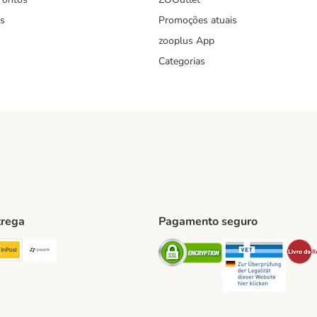
s
Promoções atuais
zooplus App
Categorias
trega
Pagamento seguro
ping Method
TExpress Shipping Method
InPost Shipping Method
Paack Shipping Method
Security
Securit
hod