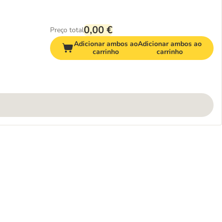
0,00 €
Preço total
Adicionar ambos ao
Adicionar ambos ao
carrinho
carrinho