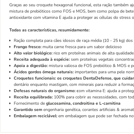
Graças ao seu croquete hexagonal funcional, esta ração também a
mistura de prebióticos como FOS e MOS, bem como polpa de beter
antioxidante com vitamina E ajuda a proteger as células do stress 
Todas as características, resumidamente:
Ração completa para cães idosos de raça média (10 - 25 kg) dos
Frango fresco:
muita carne fresca para um sabor delicioso
Alto valor biológico:
rico em proteínas animais de alta qualida
Receita adequada à espécie:
sem proteínas vegetais concentra
Apoia a digestão:
mistura valiosa de FOS prebiótico & MOS e p
Ácidos gordos ómega naturais:
importantes para uma pele norm
Croquetes funcionais: os croquetes DentaDefense, que cuid
dentário enquanto mastigam, com minerais para reduzir a formaç
Defesas naturais do organismo: c
om vitamina E: ajuda a proteg
Receita equilibrada:
100% para cobrir as necessidades, com tod
Fornecimento de
glucosamina, condroitina e L-carnitina
Garantido sem
engenharia genética,
corantes artificiais & aroma
Embalagem reciclável:
em embalagem que pode ser fechada n