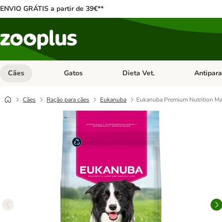
ENVIO GRÁTIS a partir de 39€**
Cães
Gatos
Dieta Vet.
Antipara
Abrir menu de categoria: Cães
Abrir menu de categoria: Gatos
Abrir menu 
Cães
Ração para cães
Eukanuba
Eukanuba Premium Nutrition Ma