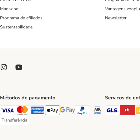
Magazine
Vantagens zooplu
Programa de afiliados
Newsletter
Sustentabilidade
Métodos de pagamento
Serviços de en
GLS Ship
CT
Visa Payment Method
Mastercard Payment Method
American Express Payment Method
Apple Pay Payment Method
Google Pay Payment Method
PayPal Payment Method
Multibanco Payment Met
Transferência
Transferência Payment Method