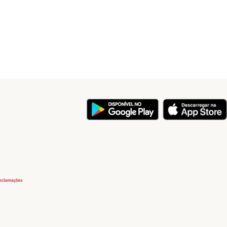
y
Security