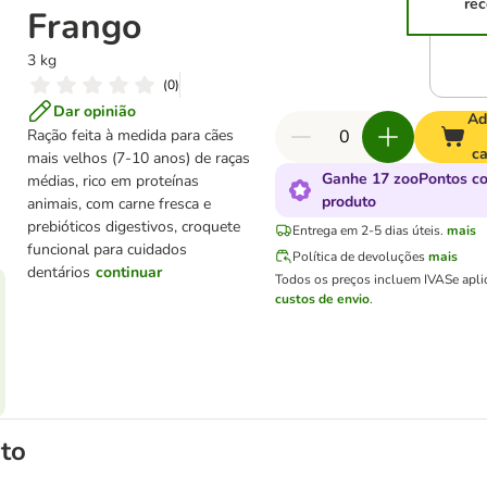
rec
Frango
3 kg
(
0
)
Dar opinião
Ad
Ração feita à medida para cães
ca
mais velhos (7-10 anos) de raças
Ganhe 17 zooPontos c
médias, rico em proteínas
produto
animais, com carne fresca e
prebióticos digestivos, croquete
Entrega em 2-5 dias úteis.
mais
funcional para cuidados
Política de devoluções
mais
dentários
continuar
Todos os preços incluem IVA
Se apli
custos de envio
.
to