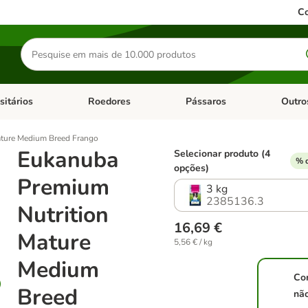
Co
Pesquisar
produtos
sitários
Roedores
Pássaros
Outro
de categoria: Dieta Vet.
Abrir menu de categoria: Antiparasitários
Abrir menu de categoria: Roed
Abrir me
ture Medium Breed Frango
Eukanuba
Selecionar produto (4
% d
opções)
Premium
3 kg
2385136.3
Nutrition
16,69 €
Mature
5,56 € / kg
Medium
Co
Breed
nã