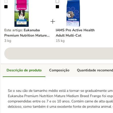
Eukanuba Premium Nutrition Mature Medium Breed Frango
IAMS Pro Active Health Adult Mul
Este artigo
:
Eukanuba
IAMS Pro Active Health
Premium Nutrition Mature
Adult Multi-Cat
Medium Breed Frango
3 kg
15 kg
Descrição de produto
Composição
Quantidade recomen
Se o seu cão de tamanho médio está a tornar-se gradualmente um 
Eukanuba Premium Nutrition Mature Medium Breed Frango foi espe
compreendidas entre os 7 e os 10 anos. Contém carne de alta qua
delicioso, como também é uma excelente fonte de proteína animal 