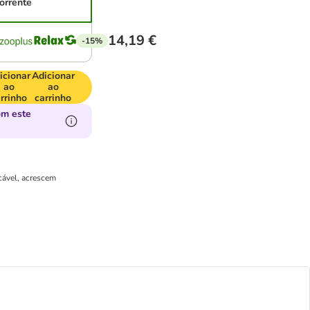
orrente
14,19 €
-15%
icionar
Adicionar
ao
ao
rrinho
carrinho
om este
cável, acrescem