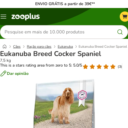
ENVIO GRÁTIS a partir de 39€**
Menu
Pesquisar
produtos
Cães
Ração para cães
Eukanuba
Eukanuba Breed Cocker Spaniel
Eukanuba Breed Cocker Spaniel
7,5 kg
This is a stars rating area from zero to 5: 5.0/5
(
3
)
Dar opinião