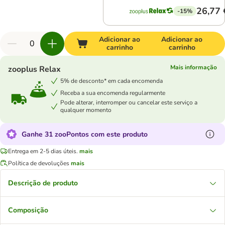
26,77 
-15%
Adicionar ao
Adicionar ao
carrinho
carrinho
Mais informação
zooplus Relax
5% de desconto* em cada encomenda
Receba a sua encomenda regularmente
Pode alterar, interromper ou cancelar este serviço a
qualquer momento
Ganhe 31 zooPontos com este produto
Entrega em 2-5 dias úteis.
mais
Política de devoluções
mais
Descrição de produto
Composição