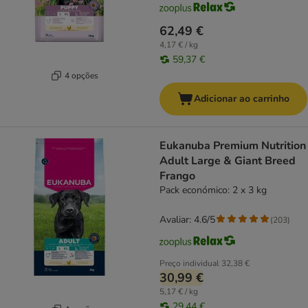
62,49 €
4,17 € / kg
59,37 €
4 opções
Adicionar ao carrinho
Eukanuba Premium Nutrition
Adult Large & Giant Breed
Frango
Pack económico: 2 x 3 kg
Avaliar: 4.6/5
(
203
)
Preço individual
32,38 €
30,99 €
5,17 € / kg
29,44 €