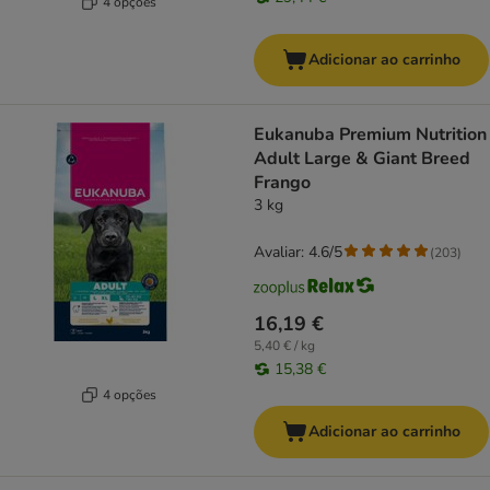
4 opções
Adicionar ao carrinho
Eukanuba Premium Nutrition
Adult Large & Giant Breed
Frango
3 kg
Avaliar: 4.6/5
(
203
)
16,19 €
5,40 € / kg
15,38 €
4 opções
Adicionar ao carrinho