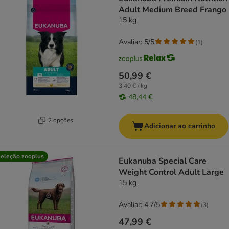
Adult Medium Breed Frango
15 kg
Avaliar: 5/5
(
1
)
50,99 €
3,40 € / kg
48,44 €
2 opções
Adicionar ao carrinho
eleção zooplus
Eukanuba Special Care
Weight Control Adult Large
15 kg
Avaliar: 4.7/5
(
3
)
47,99 €