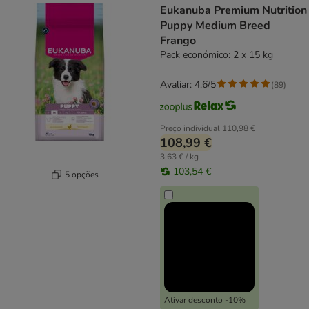
Eukanuba Premium Nutrition
Puppy Medium Breed
Frango
Pack económico: 2 x 15 kg
Avaliar: 4.6/5
(
89
)
Preço individual
110,98 €
108,99 €
3,63 € / kg
103,54 €
5 opções
Ativar desconto -10%