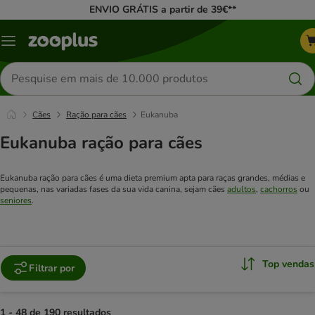
ENVIO GRÁTIS a partir de 39€**
Menu
Pesquisar
produtos
Cães
Ração para cães
Eukanuba
Eukanuba ração para cães
Eukanuba ração para cães é uma dieta premium apta para raças grandes, médias e
pequenas, nas variadas fases da sua vida canina, sejam cães
adultos
,
cachorros
ou
seniores
.
Top vendas
Filtrar por
1 - 48 de 190 resultados