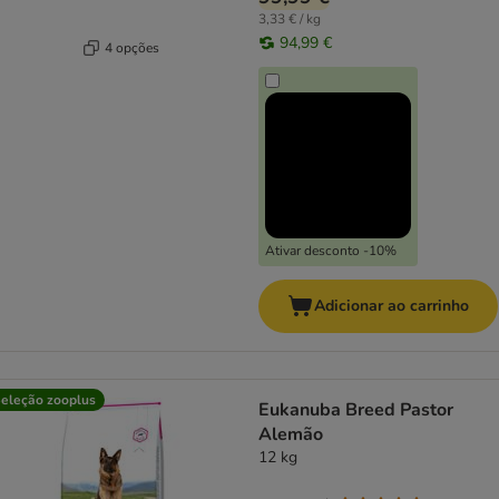
3,33 € / kg
94,99 €
4 opções
Ativar desconto -10%
Adicionar ao carrinho
eleção zooplus
Eukanuba Breed Pastor
Alemão
12 kg