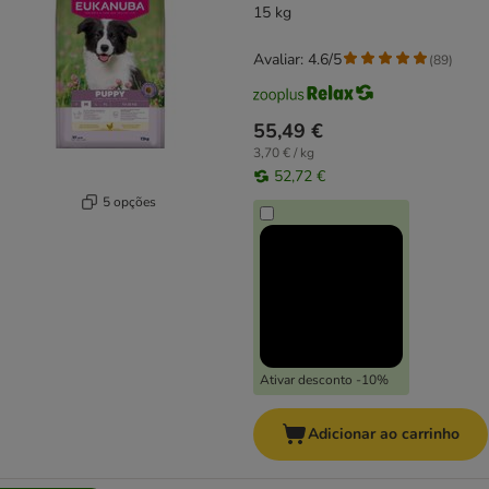
15 kg
Avaliar: 4.6/5
(
89
)
55,49 €
3,70 € / kg
52,72 €
5 opções
Ativar desconto -10%
Adicionar ao carrinho