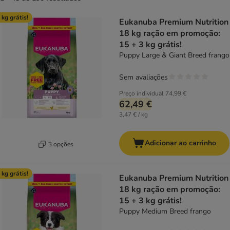
product items have been changed
 kg grátis!
Eukanuba Premium Nutrition
18 kg ração em promoção:
15 + 3 kg grátis!
Puppy Large & Giant Breed frango
Sem avaliações
Preço individual
74,99 €
62,49 €
3,47 € / kg
Adicionar ao carrinho
3 opções
 kg grátis!
Eukanuba Premium Nutrition
18 kg ração em promoção:
15 + 3 kg grátis!
Puppy Medium Breed frango