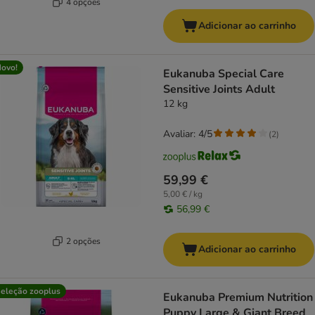
4 opções
Adicionar ao carrinho
ovo!
Eukanuba Special Care
Sensitive Joints Adult
12 kg
Avaliar: 4/5
(
2
)
59,99 €
5,00 € / kg
56,99 €
2 opções
Adicionar ao carrinho
eleção zooplus
Eukanuba Premium Nutrition
Puppy Large & Giant Breed