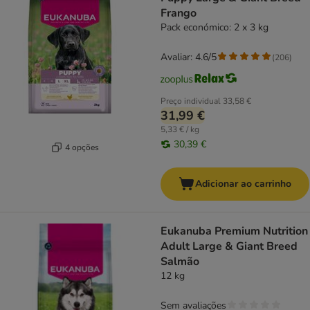
Frango
Pack económico: 2 x 3 kg
Avaliar: 4.6/5
(
206
)
Preço individual
33,58 €
31,99 €
5,33 € / kg
30,39 €
4 opções
Adicionar ao carrinho
Eukanuba Premium Nutrition
Adult Large & Giant Breed
Salmão
12 kg
Sem avaliações