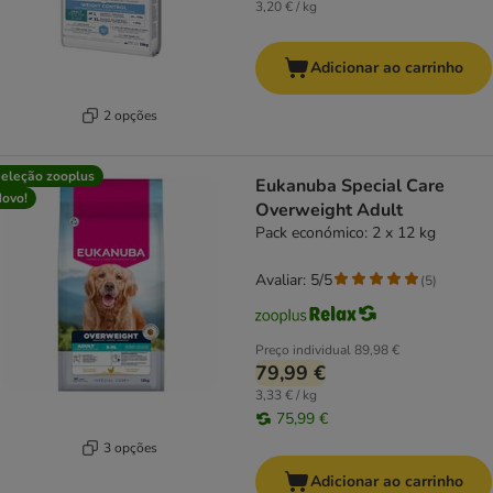
3,20 € / kg
Adicionar ao carrinho
2 opções
eleção zooplus
Eukanuba Special Care
ovo!
Overweight Adult
Pack económico: 2 x 12 kg
Avaliar: 5/5
(
5
)
Preço individual
89,98 €
79,99 €
3,33 € / kg
75,99 €
3 opções
Adicionar ao carrinho