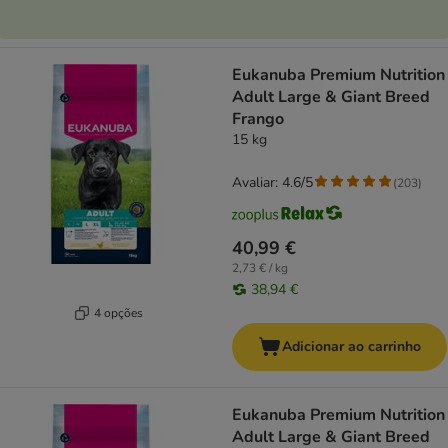
Eukanuba Premium Nutrition
Adult Large & Giant Breed
Frango
15 kg
Avaliar: 4.6/5
(
203
)
40,99 €
2,73 € / kg
38,94 €
4 opções
Adicionar ao carrinho
Eukanuba Premium Nutrition
Adult Large & Giant Breed