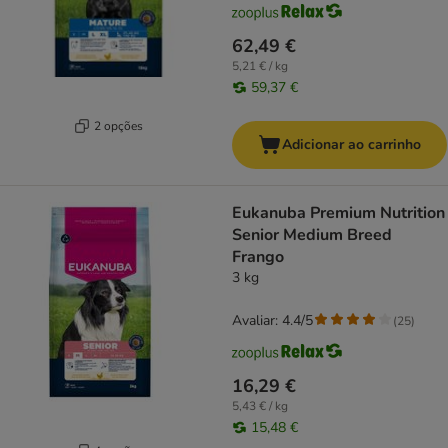
62,49 €
5,21 € / kg
59,37 €
2 opções
Adicionar ao carrinho
Eukanuba Premium Nutrition
Senior Medium Breed
Frango
3 kg
Avaliar: 4.4/5
(
25
)
16,29 €
5,43 € / kg
15,48 €