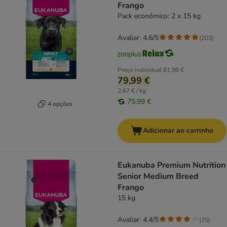
Frango
Pack económico: 2 x 15 kg
Avaliar: 4.6/5
(
203
)
Preço individual
81,98 €
79,99 €
2,67 € / kg
75,99 €
4 opções
Adicionar ao carrinho
Eukanuba Premium Nutrition
Senior Medium Breed
Frango
15 kg
Avaliar: 4.4/5
(
25
)