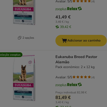
Avaliar: 5/5
(
4
)
41,49 €
3,46 € / kg
39,42 €
2 opções
Adicionar ao carrinho
eleção zooplus
Eukanuba Breed Pastor
Alemão
Pack económico: 2 x 12 kg
Avaliar: 5/5
(
4
)
Preço individual
82,98 €
81,49 €
3,40 € / kg