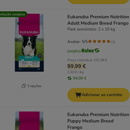
eleção zooplus
Eukanuba Premium Nutrition
Adult Medium Breed Frango
Pack económico: 2 x 15 kg
Avaliar: 5/5
(
1
)
Preço individual
101,98 €
99,99 €
3,33 € / kg
94,99 €
2 opções
Adicionar ao carrinho
Eukanuba Premium Nutrition
Puppy Medium Breed
Frango