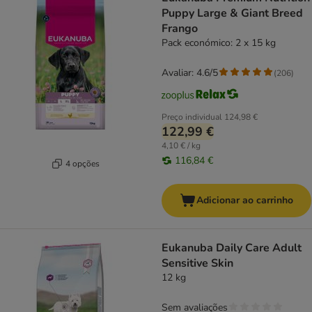
Puppy Large & Giant Breed
Frango
Pack económico: 2 x 15 kg
Avaliar: 4.6/5
(
206
)
Preço individual
124,98 €
122,99 €
4,10 € / kg
116,84 €
4 opções
Adicionar ao carrinho
Eukanuba Daily Care Adult
Sensitive Skin
12 kg
Sem avaliações