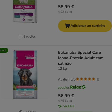
58,99 €
4,92 € / kg
Adicionar ao carrinho
2 opções
ovo!
Eukanuba Special Care
Mono-Protein Adult com
salmão
12 kg
Avaliar: 5/5
(
2
)
56,99 €
4,75 € / kg
54,14 €
3 opções