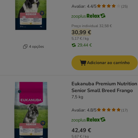
Avaliar: 4.4/5
(
25
)
Preço individual
32,58 €
30,99 €
5,17 € / kg
29,44 €
4 opções
Adicionar ao carrinho
Eukanuba Premium Nutrition
Senior Small Breed Frango
7,5 kg
Avaliar: 4.8/5
(
17
)
42,49 €
5,67 € / kg