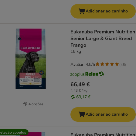
Adicionar ao carrinho
Eukanuba Premium Nutrition
Senior Large & Giant Breed
Frango
15 kg
Avaliar: 4.5/5
(
46
)
66,49 €
4,43 € / kg
63,17 €
4 opções
Adicionar ao carrinho
eleção zooplus
Eukanuba Premium Nutrition