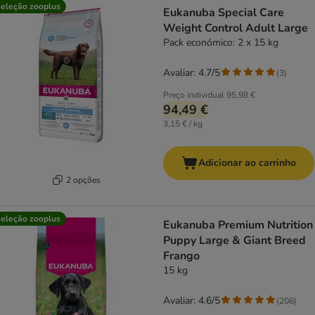
eleção zooplus
Eukanuba Special Care
Weight Control Adult Large
Pack económico: 2 x 15 kg
Avaliar: 4.7/5
(
3
)
Preço individual
95,98 €
94,49 €
3,15 € / kg
Adicionar ao carrinho
2 opções
eleção zooplus
Eukanuba Premium Nutrition
Puppy Large & Giant Breed
Frango
15 kg
Avaliar: 4.6/5
(
206
)