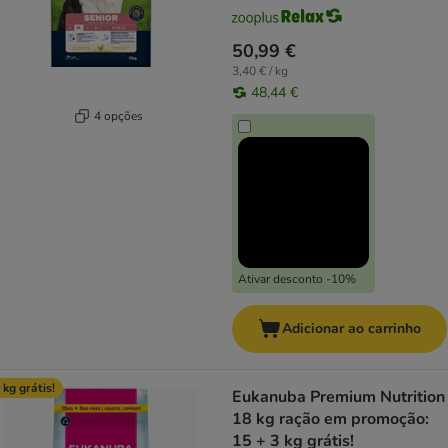
50,99 €
3,40 € / kg
48,44 €
4 opções
Ativar desconto -10%
Adicionar ao carrinho
 kg grátis!
Eukanuba Premium Nutrition
18 kg ração em promoção:
15 + 3 kg grátis!