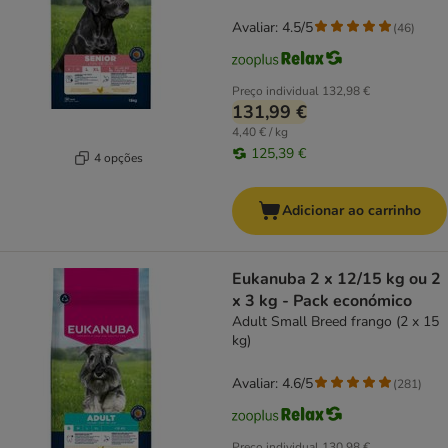
Avaliar: 4.5/5
(
46
)
Preço individual
132,98 €
131,99 €
4,40 € / kg
125,39 €
4 opções
Adicionar ao carrinho
Eukanuba 2 x 12/15 kg ou 2
x 3 kg - Pack económico
Adult Small Breed frango (2 x 15
kg)
Avaliar: 4.6/5
(
281
)
Preço individual
130,98 €