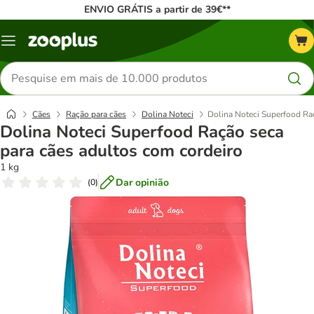
ENVIO GRÁTIS a partir de 39€**
Menu
Pesquisar
produtos
Cães
Ração para cães
Dolina Noteci
Dolina Noteci Superfood Ra
Dolina Noteci Superfood Ração seca
para cães adultos com cordeiro
1 kg
Dar opinião
(
0
)