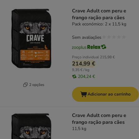
product items have been changed
Crave Adult com peru e
frango ração para cães
Pack económico: 2 x 11,5 kg
Sem avaliações
Preço individual
215,98 €
214,99 €
9,35 € / kg
204,24 €
2 opções
Adicionar ao carrinho
Crave Adult com peru e
frango ração para cães
11,5 kg