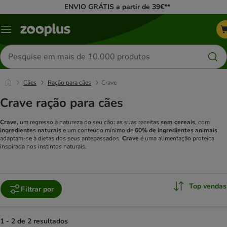
ENVIO GRÁTIS a partir de 39€**
Menu
Pesquisar
produtos
Cães
Ração para cães
Crave
Crave ração para cães
Crave,
um
regresso à natureza do seu cão
:
as suas receitas
sem cereais
, com
ingredientes naturais
e um conteúdo mínimo de
60% de ingredientes animais
,
adaptam-se à dietas dos seus antepassados.
Crave
é uma alimentação proteíca
inspirada nos instintos naturais.
Top vendas
Filtrar por
1 - 2 de 2 resultados