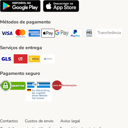
Métodos de pagamento
Transferência
Transferência P
Visa Payment Method
Mastercard Payment Method
American Express Payment Method
Apple Pay Payment Method
Google Pay Payment Method
PayPal Payment Method
Multibanco Payment Met
Serviços de entrega
GLS Shipping Method
CTTExpress Shipping Method
InPost Shipping Method
Paack Shipping Method
Pagamento seguro
Security
Security
Security
Contactos
Custos de envio
Aviso legal