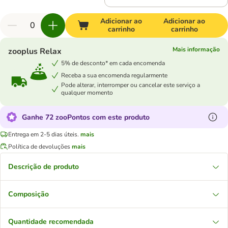
Adicionar ao
Adicionar ao
carrinho
carrinho
Mais informação
zooplus Relax
5% de desconto* em cada encomenda
Receba a sua encomenda regularmente
Pode alterar, interromper ou cancelar este serviço a
qualquer momento
Ganhe 72 zooPontos com este produto
Entrega em 2-5 dias úteis.
mais
Política de devoluções
mais
Descrição de produto
Composição
Quantidade recomendada