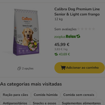
Calibra Dog Premium Line
Senior & Light com frango
12 kg
Sem avaliações
45,99 €
3,83 € / kg
43,69 €
Adicionar ao carrinho
2 opções
As categorias mais visitadas
Ração para cães
Comida húmida
Comida sem cereais
Antiparasitários
Snacks e ossos
Suplementos alimentares