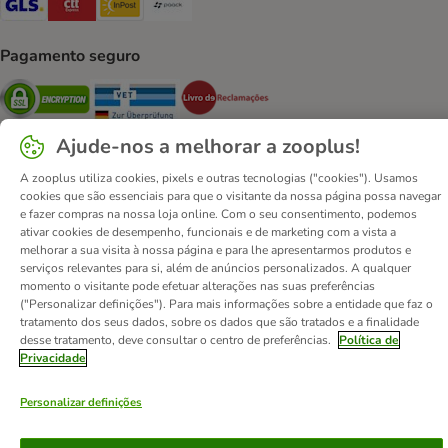
Pagamento seguro
Security
Security
Security
Ajude-nos a melhorar a zooplus!
A zooplus utiliza cookies, pixels e outras tecnologias ("cookies"). Usamos
cookies que são essenciais para que o visitante da nossa página possa navegar
e fazer compras na nossa loja online. Com o seu consentimento, podemos
Contactos
Custos de envio
Aviso legal
ativar cookies de desempenho, funcionais e de marketing com a vista a
Condições gerais de utilização
Formulário de retratação
melhorar a sua visita à nossa página e para lhe apresentarmos produtos e
serviços relevantes para si, além de anúncios personalizados. A qualquer
Métodos de pagamento
Quem somos
DSA
Emprego
momento o visitante pode efetuar alterações nas suas preferências
Política de privacidade
Website Corporativo
("Personalizar definições"). Para mais informações sobre a entidade que faz o
tratamento dos seus dados, sobre os dados que são tratados e a finalidade
Declaração de acessibilidade
desse tratamento, deve consultar o centro de preferências.
Política de
Privacidade
© zooplus SE
2026
Personalizar definições