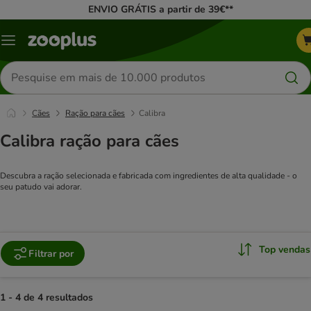
ENVIO GRÁTIS a partir de 39€**
Menu
Pesquisar
produtos
Cães
Ração para cães
Calibra
Calibra ração para cães
Descubra a ração selecionada e fabricada com ingredientes de alta qualidade - o
seu patudo vai adorar.
Top vendas
Filtrar por
1 - 4 de 4 resultados