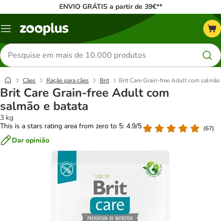
ENVIO GRÁTIS a partir de 39€**
Menu
Pesquisar
produtos
Cães
Ração para cães
Brit
Brit Care Grain-free Adult com salmão 
Brit Care Grain-free Adult com
salmão e batata
3 kg
This is a stars rating area from zero to 5: 4.9/5
(
67
)
Dar opinião