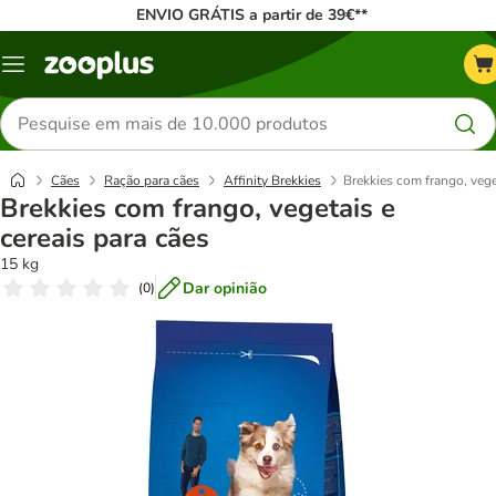
ENVIO GRÁTIS a partir de 39€**
Menu
Pesquisar
produtos
Cães
Ração para cães
Affinity Brekkies
Brekkies com frango, vege
Brekkies com frango, vegetais e
cereais para cães
15 kg
Dar opinião
(
0
)