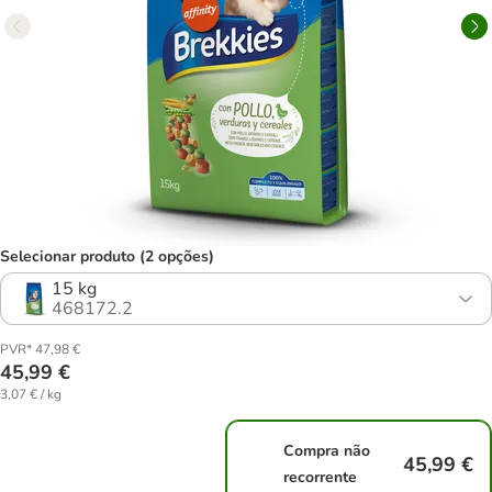
Selecionar produto (2 opções)
15 kg
468172.2
PVR* 47,98 €
45,99 €
3,07 € / kg
Compra não
45,99 €
recorrente