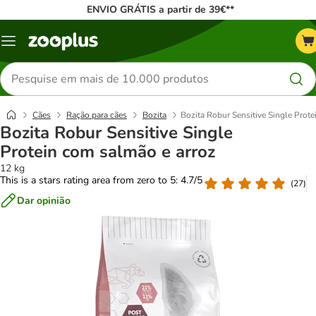
ENVIO GRÁTIS a partir de 39€**
Menu
Pesquisar
produtos
Cães
Ração para cães
Bozita
Bozita Robur Sensitive Single Prote
Bozita Robur Sensitive Single
Protein com salmão e arroz
12 kg
This is a stars rating area from zero to 5: 4.7/5
(
27
)
Dar opinião