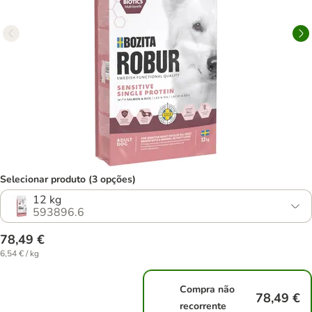
Selecionar produto (3 opções)
12 kg
593896.6
78,49 €
6,54 € / kg
Compra não
78,49 €
recorrente