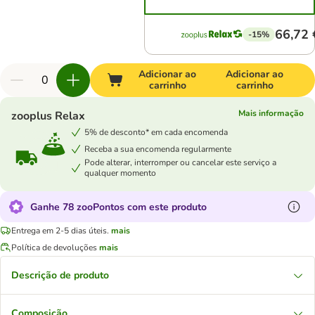
66,72 
-15%
Adicionar ao
Adicionar ao
carrinho
carrinho
Mais informação
zooplus Relax
5% de desconto* em cada encomenda
Receba a sua encomenda regularmente
Pode alterar, interromper ou cancelar este serviço a
qualquer momento
Ganhe 78 zooPontos com este produto
Entrega em 2-5 dias úteis.
mais
Política de devoluções
mais
Descrição de produto
Composição