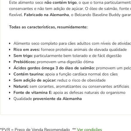
Este alimento seco
não contém trigo
, o que o torna particularmen
conservantes e não tem adição de açúcar. O óleo de salmão, fonte
flexível.
Fabricado na Alemanha
, o Belcando Baseline Buddy garan
Todas as características, resumidamente:
Alimento seco completo para cães adultos com níveis de ativida
Rico em aves:
fornece proteínas animais de elevada qualidade
Sem trigo:
particularmente bem tolerado e de fácil digestão
Prebióticos:
promovem uma digestão ótima
Ácidos gordos ómega 3 do óleo de salmão:
promovem um pelo b
Contém taurina:
apoia a função cardíaca normal dos cães
Sem adição de açúcar:
reduz o risco de obesidade
Natural:
sem corantes, aromatizantes ou conservantes artificiais
Fonte de vitamina E:
apoia as defesas naturais do organismo
Qualidade
proveniente da Alemanha
*PVR = Preço de Venda Recomendado **
Ver condições