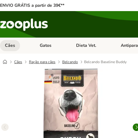
ENVIO GRÁTIS a partir de 39€**
Cães
Gatos
Dieta Vet.
Antipara
Abrir menu de categoria: Cães
Abrir menu de categoria: Gatos
Abrir menu 
Cães
Ração para cães
Belcando
Belcando Baseline Buddy