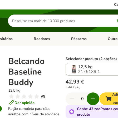
Co
Pesquisar
produtos
sitários
Roedores
Pássaros
Outro
de categoria: Dieta Vet.
Abrir menu de categoria: Antiparasitários
Abrir menu de categoria: Roed
Abrir me
Belcando
Selecionar produto (2 opções)
12,5 kg
Baseline
2175189.1
Buddy
42,99 €
3,44 € / kg
12,5 kg
Adi
(
0
)
Dar opinião
ca
Ração completa para cães
Ganhe 43 zooPontos co
adultos com níveis de atividade
produto