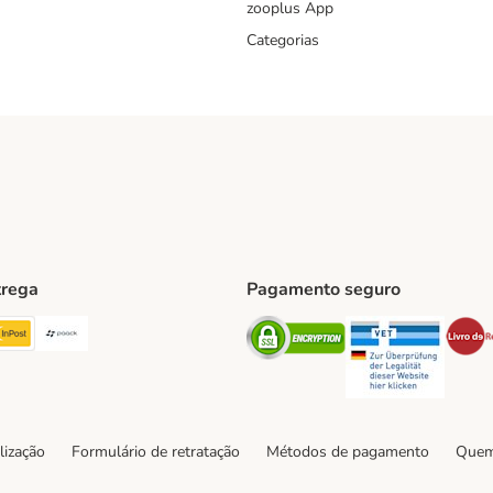
zooplus App
Categorias
trega
Pagamento seguro
ping Method
TExpress Shipping Method
InPost Shipping Method
Paack Shipping Method
Security
Securit
hod
lização
Formulário de retratação
Métodos de pagamento
Quem