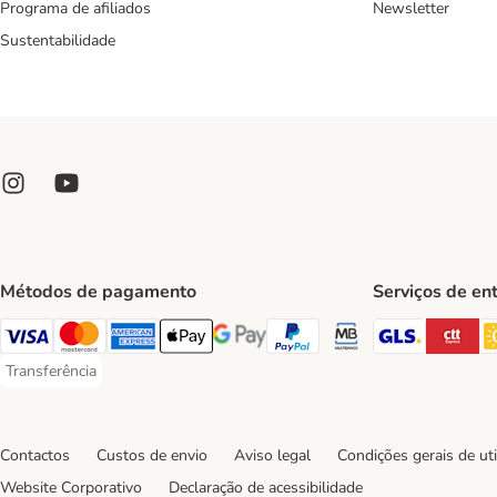
Programa de afiliados
Newsletter
Sustentabilidade
Métodos de pagamento
Serviços de en
GLS Ship
CT
Visa Payment Method
Mastercard Payment Method
American Express Payment Method
Apple Pay Payment Method
Google Pay Payment Method
PayPal Payment Method
Multibanco Payment Met
Transferência
Transferência Payment Method
Contactos
Custos de envio
Aviso legal
Condições gerais de uti
Website Corporativo
Declaração de acessibilidade