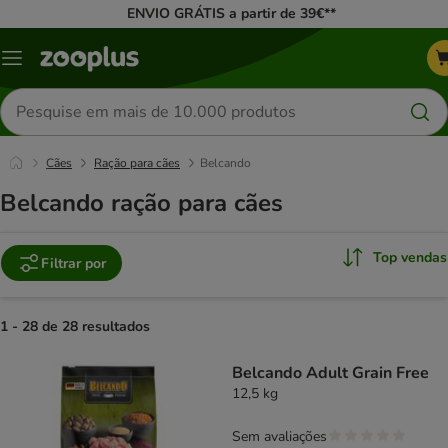
ENVIO GRÁTIS a partir de 39€**
Menu
Pesquisar
produtos
Cães
Ração para cães
Belcando
Belcando ração para cães
Top vendas
Filtrar por
1 - 28 de 28 resultados
product items have been changed
Belcando Adult Grain Free
12,5 kg
Sem avaliações