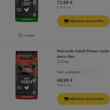
71,99 €
5,76 € / kg
Adicionar ao carrinho
2 opções
Belcando Adult Power ração
para cães
12,5 kg
Sem avaliações
68,99 €
5,52 € / kg
Adicionar ao carrinho