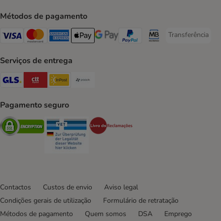
Métodos de pagamento
Transferência
Transferência P
Visa Payment Method
Mastercard Payment Method
American Express Payment Method
Apple Pay Payment Method
Google Pay Payment Method
PayPal Payment Method
Multibanco Payment Met
Serviços de entrega
GLS Shipping Method
CTTExpress Shipping Method
InPost Shipping Method
Paack Shipping Method
Pagamento seguro
Security
Security
Security
Contactos
Custos de envio
Aviso legal
Condições gerais de utilização
Formulário de retratação
Métodos de pagamento
Quem somos
DSA
Emprego