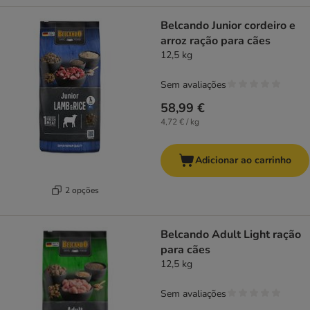
Belcando Junior cordeiro e
arroz ração para cães
12,5 kg
Sem avaliações
58,99 €
4,72 € / kg
Adicionar ao carrinho
2 opções
Belcando Adult Light ração
para cães
12,5 kg
Sem avaliações