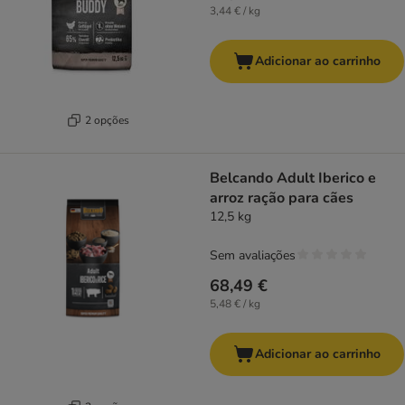
3,44 € / kg
Adicionar ao carrinho
2 opções
Belcando Adult Iberico e
arroz ração para cães
12,5 kg
Sem avaliações
68,49 €
5,48 € / kg
Adicionar ao carrinho