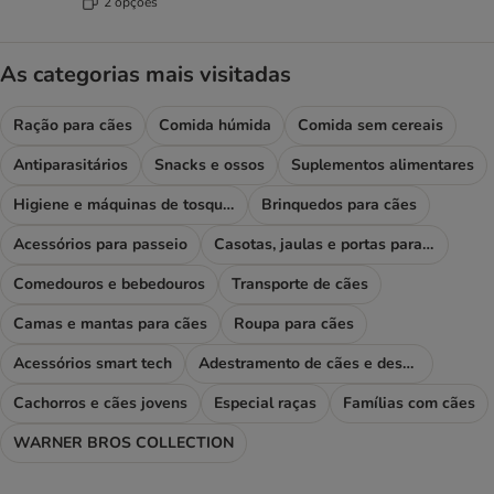
2 opções
As categorias mais visitadas
Ração para cães
Comida húmida
Comida sem cereais
Antiparasitários
Snacks e ossos
Suplementos alimentares
Higiene e máquinas de tosquiar
Brinquedos para cães
Acessórios para passeio
Casotas, jaulas e portas para cães
Comedouros e bebedouros
Transporte de cães
Camas e mantas para cães
Roupa para cães
Acessórios smart tech
Adestramento de cães e desporto
Cachorros e cães jovens
Especial raças
Famílias com cães
WARNER BROS COLLECTION