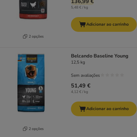
136,99 €
5,48 € / kg
Adicionar ao carrinho
2 opções
Belcando Baseline Young
12,5 kg
Sem avaliações
51,49 €
4,12 € / kg
Adicionar ao carrinho
2 opções