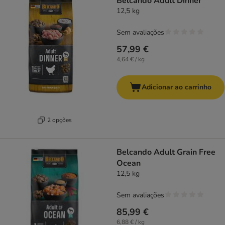
Belcando Adult Dinner
12,5 kg
Sem avaliações
57,99 €
4,64 € / kg
Adicionar ao carrinho
2 opções
Belcando Adult Grain Free
Ocean
12,5 kg
Sem avaliações
85,99 €
6,88 € / kg