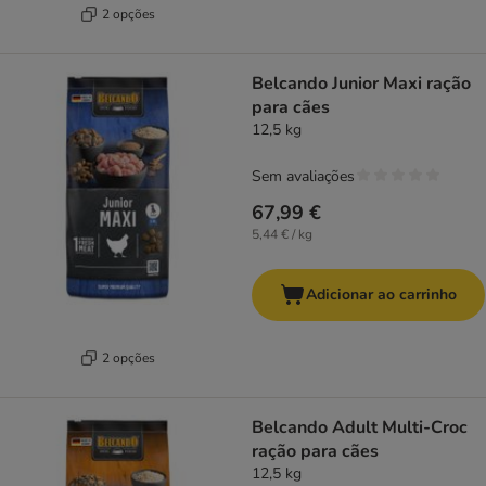
2 opções
Belcando Junior Maxi ração
para cães
12,5 kg
Sem avaliações
67,99 €
5,44 € / kg
Adicionar ao carrinho
2 opções
Belcando Adult Multi-Croc
ração para cães
12,5 kg