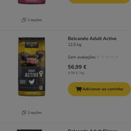
2 opções
Belcando Adult Active
12,5 kg
Sem avaliações
56,99 €
4,56 € / kg
Adicionar ao carrinho
2 opções