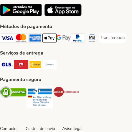
Métodos de pagamento
Transferência
Transferência P
Visa Payment Method
Mastercard Payment Method
American Express Payment Method
Apple Pay Payment Method
Google Pay Payment Method
PayPal Payment Method
Multibanco Payment Met
Serviços de entrega
GLS Shipping Method
CTTExpress Shipping Method
InPost Shipping Method
Paack Shipping Method
Pagamento seguro
Security
Security
Security
Contactos
Custos de envio
Aviso legal