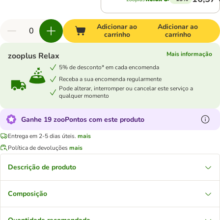
Adicionar ao
Adicionar ao
carrinho
carrinho
Mais informação
zooplus Relax
5% de desconto* em cada encomenda
Receba a sua encomenda regularmente
Pode alterar, interromper ou cancelar este serviço a
qualquer momento
Ganhe 19 zooPontos com este produto
Entrega em 2-5 dias úteis.
mais
Política de devoluções
mais
Descrição de produto
Composição