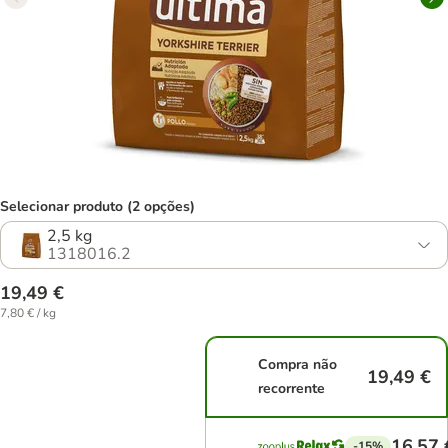
Selecionar produto (2 opções)
2,5 kg
1318016.2
19,49 €
7,80 € / kg
Compra não
19,49 €
recorrente
16,57 
-15%