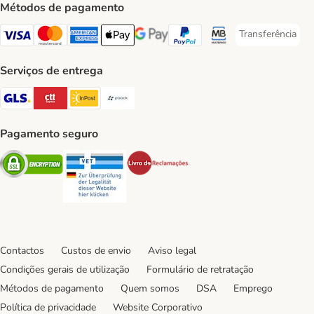
Métodos de pagamento
Transferência
Transferência P
Visa Payment Method
Mastercard Payment Method
American Express Payment Method
Apple Pay Payment Method
Google Pay Payment Method
PayPal Payment Method
Multibanco Payment Met
Serviços de entrega
GLS Shipping Method
CTTExpress Shipping Method
InPost Shipping Method
Paack Shipping Method
Pagamento seguro
Security
Security
Security
Contactos
Custos de envio
Aviso legal
Condições gerais de utilização
Formulário de retratação
Métodos de pagamento
Quem somos
DSA
Emprego
Política de privacidade
Website Corporativo