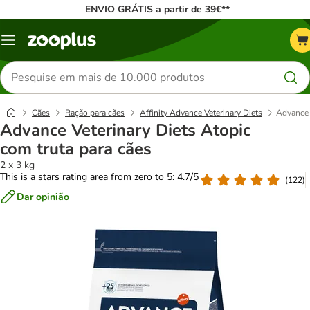
ENVIO GRÁTIS a partir de 39€**
Menu
Pesquisar
produtos
Cães
Ração para cães
Affinity Advance Veterinary Diets
Advance 
Advance Veterinary Diets Atopic
com truta para cães
2 x 3 kg
This is a stars rating area from zero to 5: 4.7/5
(
122
)
Dar opinião