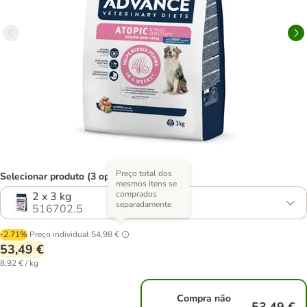
Preço total dos
Selecionar produto (3 opções)
mesmos itens se
comprados
2 x 3 kg
separadamente
516702.5
-2.71%
Preço individual
54,98 €
53,49 €
8,92 € / kg
Compra não