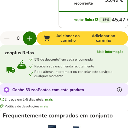
53,49 €
recorrente
45,47 
-15%
Adicionar ao
Adicionar ao
carrinho
carrinho
Mais informação
zooplus Relax
5% de desconto* em cada encomenda
Receba a sua encomenda regularmente
Pode alterar, interromper ou cancelar este serviço a
qualquer momento
Ganhe 53 zooPontos com este produto
Entrega em 2-5 dias úteis.
mais
Política de devoluções
mais
Frequentemente comprados em conjunto