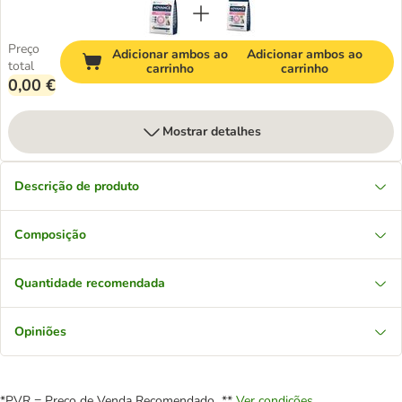
Preço
Adicionar ambos ao
Adicionar ambos ao
total
carrinho
carrinho
0,00 €
Mostrar detalhes
Descrição de produto
Composição
Quantidade recomendada
Opiniões
*PVR = Preço de Venda Recomendado **
Ver condições