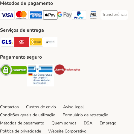
Métodos de pagamento
Transferência
Transferência P
Visa Payment Method
Mastercard Payment Method
American Express Payment Method
Apple Pay Payment Method
Google Pay Payment Method
PayPal Payment Method
Multibanco Payment Met
Serviços de entrega
GLS Shipping Method
CTTExpress Shipping Method
InPost Shipping Method
Paack Shipping Method
Pagamento seguro
Security
Security
Security
Contactos
Custos de envio
Aviso legal
Condições gerais de utilização
Formulário de retratação
Métodos de pagamento
Quem somos
DSA
Emprego
Política de privacidade
Website Corporativo