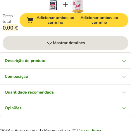
Preço
Adicionar ambos ao
Adicionar ambos ao
total
carrinho
carrinho
0,00 €
Mostrar detalhes
Descrição de produto
Composição
Quantidade recomendada
Opiniões
*PVR = Preço de Venda Recomendado **
Ver condições