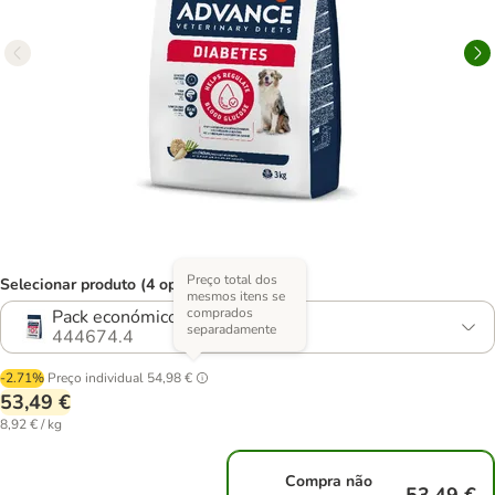
Preço total dos
Selecionar produto (4 opções)
mesmos itens se
comprados
Pack económico: 2 x 3 kg
separadamente
444674.4
-2.71%
Preço individual
54,98 €
53,49 €
8,92 € / kg
Compra não