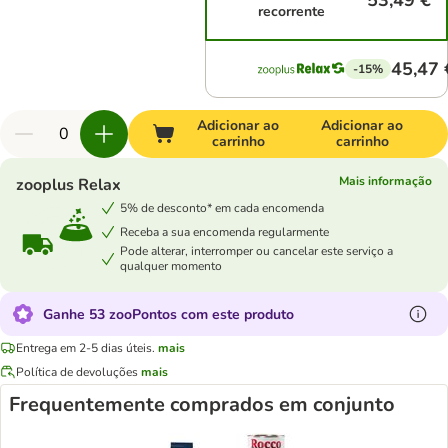
53,49 €
recorrente
45,47 
-15%
Adicionar ao
Adicionar ao
carrinho
carrinho
Mais informação
zooplus Relax
5% de desconto* em cada encomenda
Receba a sua encomenda regularmente
Pode alterar, interromper ou cancelar este serviço a
qualquer momento
Ganhe 53 zooPontos com este produto
Entrega em 2-5 dias úteis.
mais
Política de devoluções
mais
Frequentemente comprados em conjunto