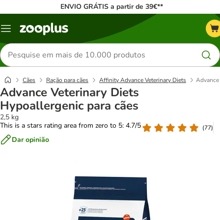
ENVIO GRÁTIS a partir de 39€**
Menu
Pesquisar
produtos
Cães
Ração para cães
Affinity Advance Veterinary Diets
Advance 
Advance Veterinary Diets
Hypoallergenic para cães
2,5 kg
This is a stars rating area from zero to 5: 4.7/5
(
77
)
Dar opinião