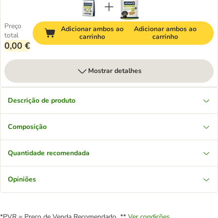
Preço
Adicionar ambos ao
Adicionar ambos ao
total
carrinho
carrinho
0,00 €
Mostrar detalhes
Descrição de produto
Composição
Quantidade recomendada
Opiniões
*PVR = Preço de Venda Recomendado **
Ver condições