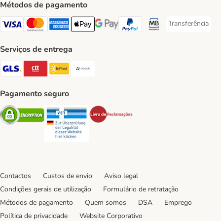
Métodos de pagamento
Transferência
Transferência P
Visa Payment Method
Mastercard Payment Method
American Express Payment Method
Apple Pay Payment Method
Google Pay Payment Method
PayPal Payment Method
Multibanco Payment Met
Serviços de entrega
GLS Shipping Method
CTTExpress Shipping Method
InPost Shipping Method
Paack Shipping Method
Pagamento seguro
Security
Security
Security
Contactos
Custos de envio
Aviso legal
Condições gerais de utilização
Formulário de retratação
Métodos de pagamento
Quem somos
DSA
Emprego
Política de privacidade
Website Corporativo