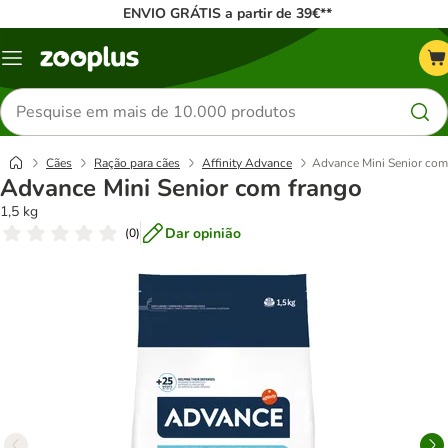
ENVIO GRÁTIS a partir de 39€**
Menu
Pesquisar
produtos
Cães
Ração para cães
Affinity Advance
Advance Mini Senior com
Advance Mini Senior com frango
1,5 kg
Dar opinião
(
0
)