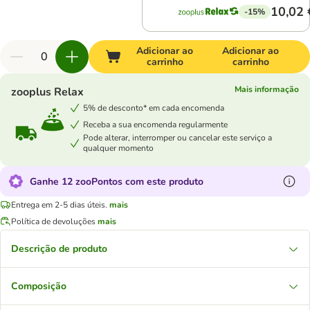
10,02 
-15%
Adicionar ao
Adicionar ao
carrinho
carrinho
Mais informação
zooplus Relax
5% de desconto* em cada encomenda
Receba a sua encomenda regularmente
Pode alterar, interromper ou cancelar este serviço a
qualquer momento
Ganhe 12 zooPontos com este produto
Entrega em 2-5 dias úteis.
mais
Política de devoluções
mais
Descrição de produto
Composição