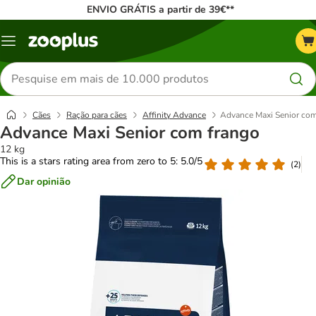
ENVIO GRÁTIS a partir de 39€**
Menu
Pesquisar
produtos
Cães
Ração para cães
Affinity Advance
Advance Maxi Senior com
Advance Maxi Senior com frango
12 kg
This is a stars rating area from zero to 5: 5.0/5
(
2
)
Dar opinião