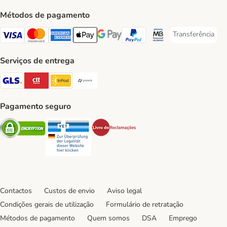
Métodos de pagamento
Transferência
Transferência P
Visa Payment Method
Mastercard Payment Method
American Express Payment Method
Apple Pay Payment Method
Google Pay Payment Method
PayPal Payment Method
Multibanco Payment Met
Serviços de entrega
GLS Shipping Method
CTTExpress Shipping Method
InPost Shipping Method
Paack Shipping Method
Pagamento seguro
Security
Security
Security
Contactos
Custos de envio
Aviso legal
Condições gerais de utilização
Formulário de retratação
Métodos de pagamento
Quem somos
DSA
Emprego