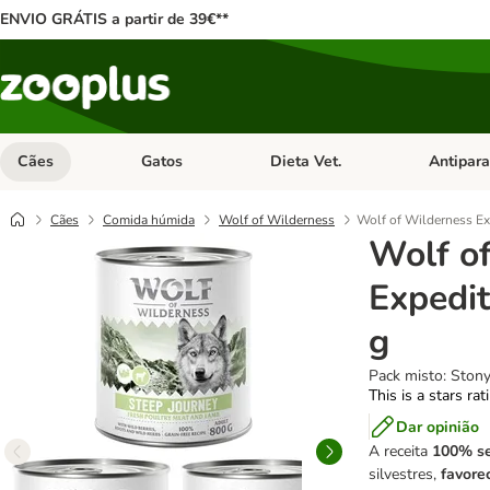
ENVIO GRÁTIS a partir de 39€**
Cães
Gatos
Dieta Vet.
Antipara
Abrir menu de categoria: Cães
Abrir menu de categoria: Gatos
Abrir menu 
Cães
Comida húmida
Wolf of Wilderness
Wolf of Wilderness Ex
Wolf o
Expedit
g
Pack misto: Stony
This is a stars ra
Dar opinião
A receita
100% se
silvestres,
favorec