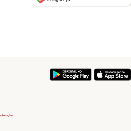
y
Security