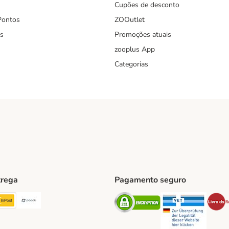
Cupões de desconto
Pontos
ZOOutlet
s
Promoções atuais
zooplus App
Categorias
trega
Pagamento seguro
ping Method
TExpress Shipping Method
InPost Shipping Method
Paack Shipping Method
Security
Securit
hod