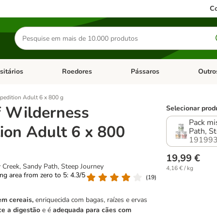
Co
Pesquisar
produtos
sitários
Roedores
Pássaros
Outro
de categoria: Dieta Vet.
Abrir menu de categoria: Antiparasitários
Abrir menu de categoria: Roed
Abrir me
pedition Adult 6 x 800 g
f Wilderness
Selecionar prod
Pack mi
ion Adult 6 x 800
Path, S
191993
19,99 €
 Creek, Sandy Path, Steep Journey
4,16 € / kg
ting area from zero to 5: 4.3/5
(
19
)
m cereais,
enriquecida com bagas, raízes e ervas
e a digestão
e é
adequada para cães com