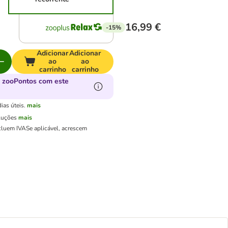
16,99 €
-15%
Adicionar
Adicionar
ao
ao
carrinho
carrinho
 zooPontos com este
ias úteis.
mais
luções
mais
cluem IVA
Se aplicável, acrescem