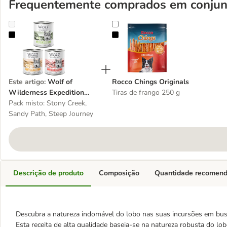
Frequentemente comprados em conjun
Wolf of Wilderness Expedition Adult 6 x 800 g
Rocco Chings Originals
Este artigo
:
Wolf of
Rocco Chings Originals
Wilderness Expedition
Tiras de frango 250 g
Adult 6 x 800 g
Pack misto: Stony Creek,
Sandy Path, Steep Journey
Descrição de produto
Composição
Quantidade recomen
Descubra a natureza indomável do lobo nas suas incursões em busca
Esta receita de alta qualidade baseia-se na natureza robusta do l