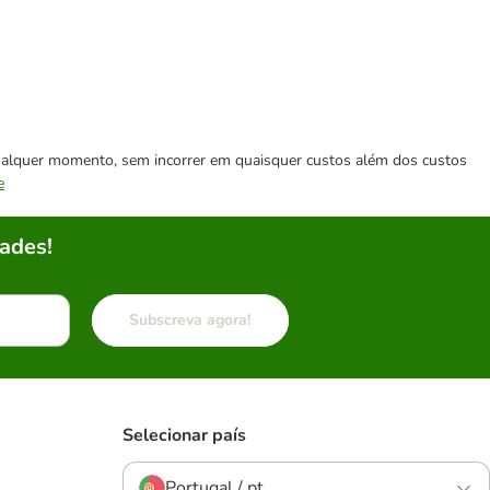
 qualquer momento, sem incorrer em quaisquer custos além dos custos
e
ades!
Subscreva agora!
Selecionar país
Portugal / pt