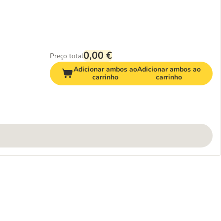
0,00 €
Preço total
Adicionar ambos ao
Adicionar ambos ao
carrinho
carrinho