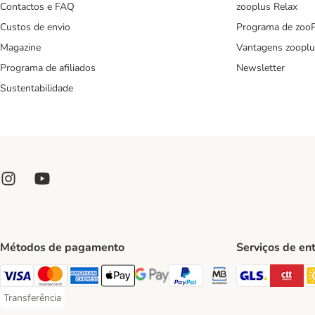
Contactos e FAQ
zooplus Relax
Custos de envio
Programa de zoo
Magazine
Vantagens zooplu
Programa de afiliados
Newsletter
Sustentabilidade
Métodos de pagamento
Serviços de en
GLS Ship
CT
Visa Payment Method
Mastercard Payment Method
American Express Payment Method
Apple Pay Payment Method
Google Pay Payment Method
PayPal Payment Method
Multibanco Payment Met
Transferência
Transferência Payment Method