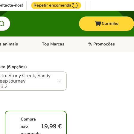
ntacte-nos!
Repetir encomenda
Carrinho
s animais
Top Marcas
% Promoções
ores
nu de categoria: Pássaros
Abrir menu de categoria: Outros animais
Abrir menu de categoria: T
uto (6 opções)
sto: Stony Creek, Sandy
teep Journey
3.2
Compra
19,99 €
não
recorrente