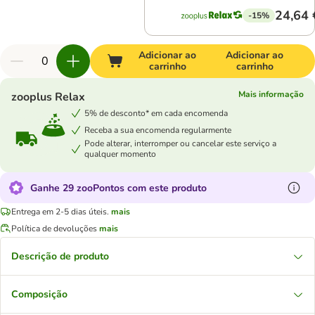
24,64 
-15%
Adicionar ao
Adicionar ao
carrinho
carrinho
Mais informação
zooplus Relax
5% de desconto* em cada encomenda
Receba a sua encomenda regularmente
Pode alterar, interromper ou cancelar este serviço a
qualquer momento
Ganhe 29 zooPontos com este produto
Entrega em 2-5 dias úteis.
mais
Política de devoluções
mais
Descrição de produto
Composição