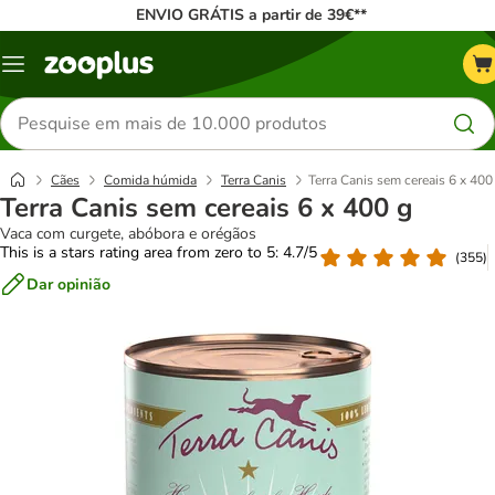
ENVIO GRÁTIS a partir de 39€**
Menu
Pesquisar
produtos
Cães
Comida húmida
Terra Canis
Terra Canis sem cereais 6 x 400
Terra Canis sem cereais 6 x 400 g
Vaca com curgete, abóbora e orégãos
This is a stars rating area from zero to 5: 4.7/5
(
355
)
Dar opinião