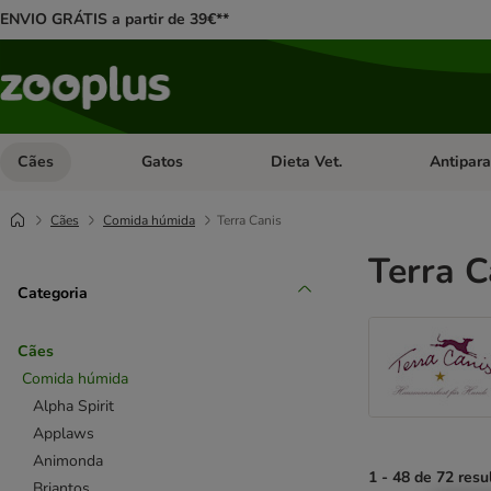
ENVIO GRÁTIS a partir de 39€**
Cães
Gatos
Dieta Vet.
Antipara
Abrir menu de categoria: Cães
Abrir menu de categoria: Gatos
Abrir menu 
Cães
Comida húmida
Terra Canis
Terra C
Categoria
Cães
Comida húmida
Alpha Spirit
Applaws
Animonda
1 - 48 de 72 resu
Briantos