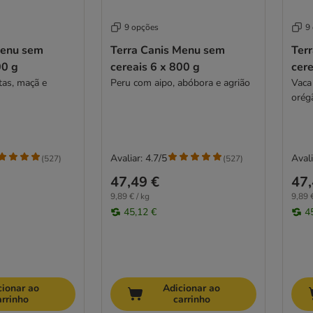
9 opções
9
Menu sem
Terra Canis Menu sem
Ter
00 g
cereais 6 x 800 g
cere
as, maçã e
Peru com aipo, abóbora e agrião
Vaca
orég
Avaliar: 4.7/5
Avali
(
527
)
(
527
)
47,49 €
47,
9,89 € / kg
9,89 €
45,12 €
4
cionar ao
Adicionar ao
arrinho
carrinho