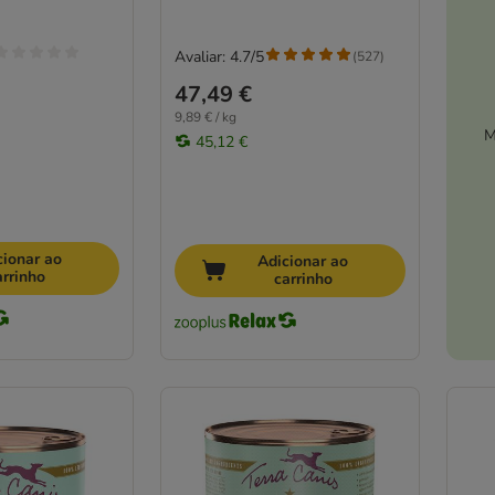
Avaliar: 4.7/5
(
527
)
47,49 €
9,89 € / kg
M
45,12 €
cionar ao
Adicionar ao
arrinho
carrinho