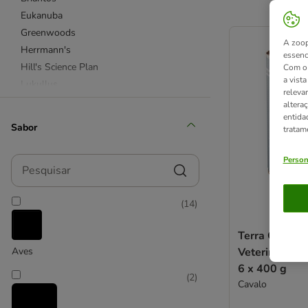
Eukanuba
product items ha
Greenwoods
A zoop
Herrmann's
essenc
Hill's Science Plan
Com o 
a vist
Lukullus
releva
Pedigree
altera
entida
Purizon
Sabor
tratam
RINTI
Rocco
Pesquisar
Person
Rosie's Farm
Royal Canin
(
14
)
Schesir
Taste of the Wild
Terra Canis 
Wolf of Wilderness
Veterinarium 
Aves
6 x 400 g
Affinity Advance Veterinary Diets
(
2
)
Cavalo
Concept for Life Veterinary Diet