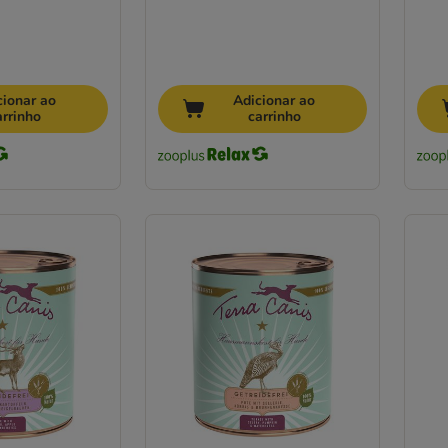
cionar ao
Adicionar ao
arrinho
carrinho