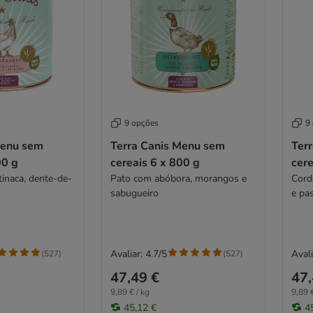
9 opções
9
Menu sem
Terra Canis Menu sem
Ter
00 g
cereais 6 x 800 g
cere
inaca, dente-de-
Pato com abóbora, morangos e
Cord
sabugueiro
e pas
Avaliar: 4.7/5
Avali
(
527
)
(
527
)
47,49 €
47,
9,89 € / kg
9,89 €
45,12 €
4