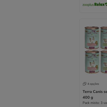
Rodi
Rosie's Farm
Royal Canin
Royal Canin CARE Nutrition
Schesir
Smølke
STRAYZ
Taste of the Wild
Terra Canis
Trovet
Ultima
Wiejska Zagroda
Wolf of Wilderness
WOW
4 opções
Yarrah
Terra Canis s
zooplus Bio
400 g
zooplus Selection
Pack misto: 3 va
Purina ONE