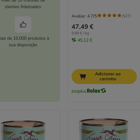
Mais de 10 milhões de
clientes fidelizados
Avaliar: 4.7/5
(
527
)
47,49 €
9,89 € / kg
ais de 10.000 produtos à
45,12 €
sua disposição
Adicionar ao
carrinho