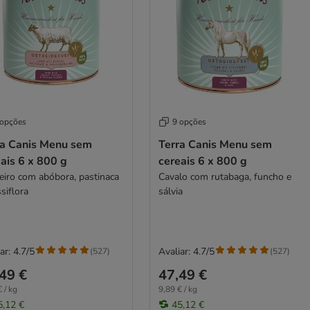
 opções
9 opções
ra Canis Menu sem
Terra Canis Menu sem
ais 6 x 800 g
cereais 6 x 800 g
eiro com abóbora, pastinaca
Cavalo com rutabaga, funcho e
siflora
sálvia
ar: 4.7/5
Avaliar: 4.7/5
(
527
)
(
527
)
49 €
47,49 €
 / kg
9,89 € / kg
5,12 €
45,12 €