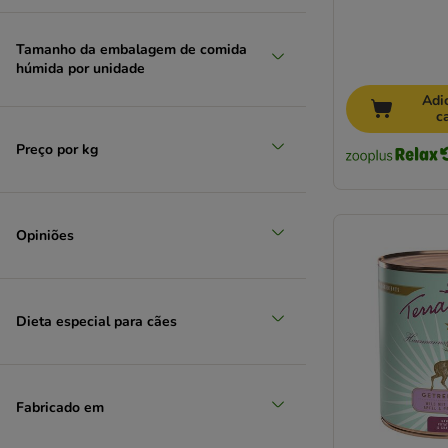
Exclusion Diet
Fitmin
Tamanho da embalagem de comida
Fleischeslust
húmida por unidade
Forza10
Adi
Friskies
c
GranataPet
Preço por kg
Grau
Greenwoods
Happy Dog
Hardys
Opiniões
Hill's Prescription Diet
Hill's Science Plan
Integra Protect
Dieta especial para cães
Isegrim
James Wellbeloved
Josera
Fabricado em
JosiDog
Lily's Kitchen