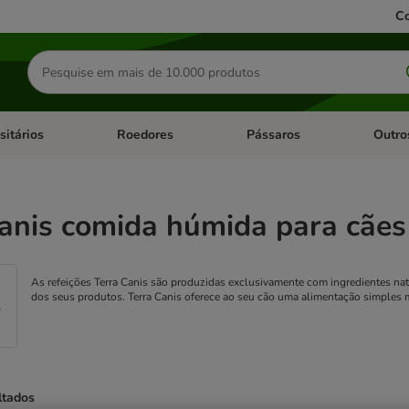
Co
Pesquisar
produtos
sitários
Roedores
Pássaros
Outro
de categoria: Dieta Vet.
Abrir menu de categoria: Antiparasitários
Abrir menu de categoria: Roed
Abrir me
anis comida húmida para cães
As refeições Terra Canis são produzidas exclusivamente com ingredientes nat
dos seus produtos. Terra Canis oferece ao seu cão uma alimentação simples m
ltados