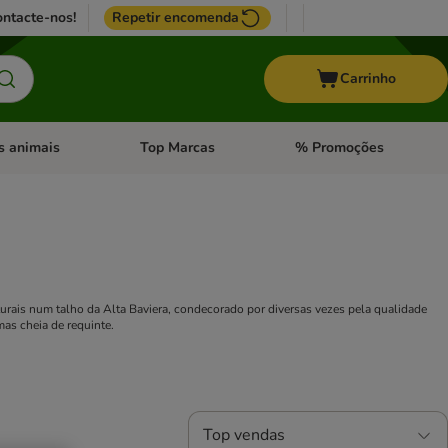
ntacte-nos!
Repetir encomenda
Carrinho
s animais
Top Marcas
% Promoções
ores
nu de categoria: Pássaros
Abrir menu de categoria: Outros animais
Abrir menu de categoria: T
urais num talho da Alta Baviera, condecorado por diversas vezes pela qualidade
as cheia de requinte.
Top vendas