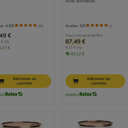
ervas aromáticas
ar: 4.9/5
Avaliar: 5/5
(
29
)
(
1
)
49 €
Preço individual
88,98 €
87,49 €
 € / kg
5,17 €
9,11 € / kg
83,12 €
Adicionar ao
Adicionar ao
carrinho
carrinho