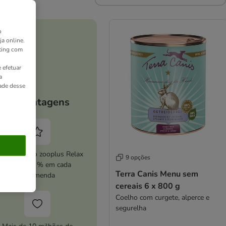
o
ja online.
ting com
 efetuar
a
dade desse
As vantagens
ive o serviço zooplus Relax
9 opções
e poupe 5 % em cada
Terra Canis Menu sem
encomenda
cereais 6 x 800 g
Coelho com curgete, alperce e
segurelha