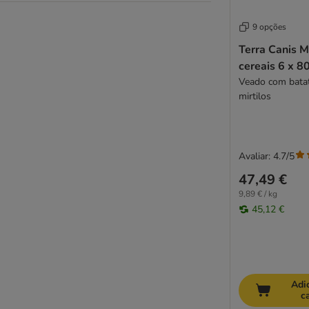
Lucky Jim
Lukullus
9 opções
Mac's
Terra Canis 
Magnusson
cereais 6 x 8
MjAMjAM
Veado com batat
Monge
mirtilos
Natural Trainer
Nature's Variety
Nature’s Variety True Instinct
Avaliar: 4.7/5
Pedigree
47,49 €
Prolife
9,89 € / kg
Purbello
45,12 €
Pure Nature
Purizon
RAFI
Rinti Canine Diet
Rocco
Adi
c
Rocco Diet Care