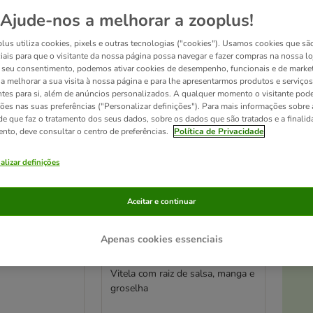
Ajude-nos a melhorar a zooplus!
ve been changed
lus utiliza cookies, pixels e outras tecnologias ("cookies"). Usamos cookies que sã
iais para que o visitante da nossa página possa navegar e fazer compras na nossa lo
seu consentimento, podemos ativar cookies de desempenho, funcionais e de marke
a a melhorar a sua visita à nossa página e para lhe apresentarmos produtos e serviços
ntes para si, além de anúncios personalizados. A qualquer momento o visitante pode
ções nas suas preferências ("Personalizar definições"). Para mais informações sobre 
de que faz o tratamento dos seus dados, sobre os dados que são tratados e a finali
ento, deve consultar o centro de preferências.
Política de Privacidade
alizar definições
Aceitar e continuar
At
9 opções
Alimentum
Apenas cookies essenciais
Terra Canis Menu sem
Diabetic Diet
cereais 6 x 800 g
Vitela com raiz de salsa, manga e
groselha