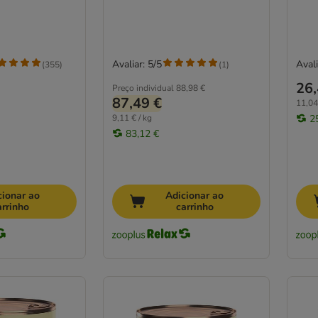
Avaliar: 5/5
Avali
(
355
)
(
1
)
26,
Preço individual
88,98 €
87,49 €
11,04
9,11 € / kg
2
83,12 €
cionar ao
Adicionar ao
arrinho
carrinho