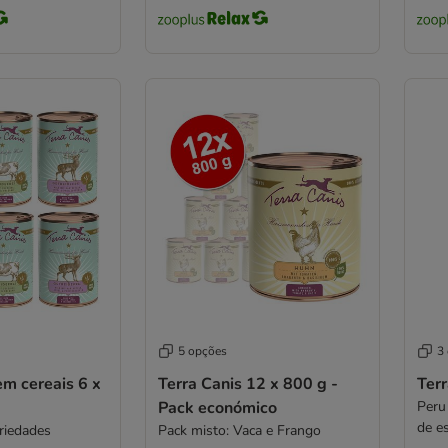
5 opções
3
em cereais 6 x
Terra Canis 12 x 800 g -
Terr
Pack económico
Peru
de e
riedades
Pack misto: Vaca e Frango