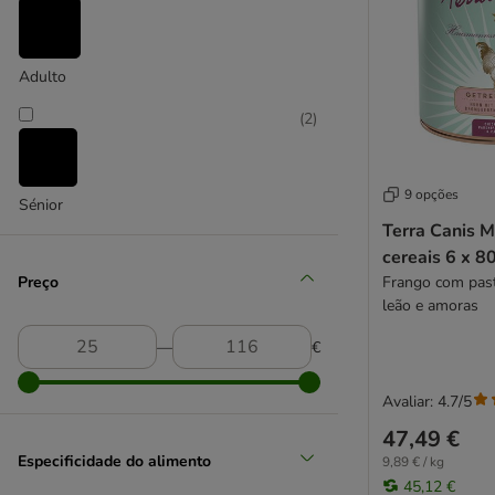
Briantos
Brit
(
3
)
BugBell
Adulto
Burns
Butcher's
(
2
)
Cordeiro
Calibra
Caniland
9 opções
Carnilove
Sénior
Terra Canis 
Cesar
cereais 6 x 8
Concept for Life Veterinary Diet
Preço
Frango com past
Crave
leão e amoras
DIBO
Disugual
―
€
Dog's Love
Dogs'n Tiger
Avaliar: 4.7/5
DOGGY DOG
47,49 €
Dolina Noteci
Especificidade do alimento
9,89 € / kg
Encore
45,12 €