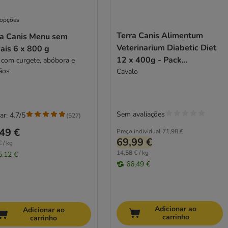
 opções
Terra Canis Alimentum
ra Canis Menu sem
Veterinarium Diabetic Diet
ais 6 x 800 g
12 x 400g - Pack
 com curgete, abóbora e
ãos
económico
Cavalo
Sem avaliações
ar: 4.7/5
(
527
)
49 €
Preço individual
71,98 €
69,99 €
 / kg
14,58 € / kg
5,12 €
66,49 €
Adicionar ao
Adicionar ao
carrinho
carrinho