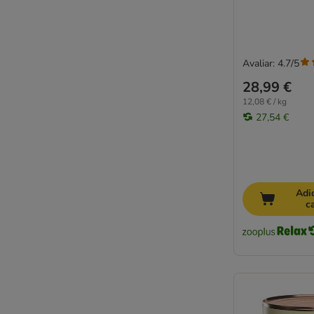
Avaliar: 4.7/5
28,99 €
12,08 € / kg
27,54 €
Adi
c