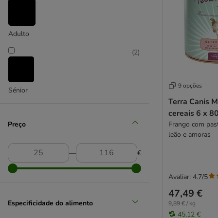
Briantos
Brit
(
3
)
BugBell
Adulto
Burns
Butcher's
(
2
)
Cordeiro
Calibra
Caniland
9 opções
Carnilove
Sénior
Terra Canis 
Cesar
cereais 6 x 8
Concept for Life Veterinary Diet
Preço
Frango com past
Crave
leão e amoras
DIBO
Disugual
―
€
Dog's Love
Dogs'n Tiger
Avaliar: 4.7/5
DOGGY DOG
47,49 €
Dolina Noteci
Especificidade do alimento
9,89 € / kg
Encore
45,12 €