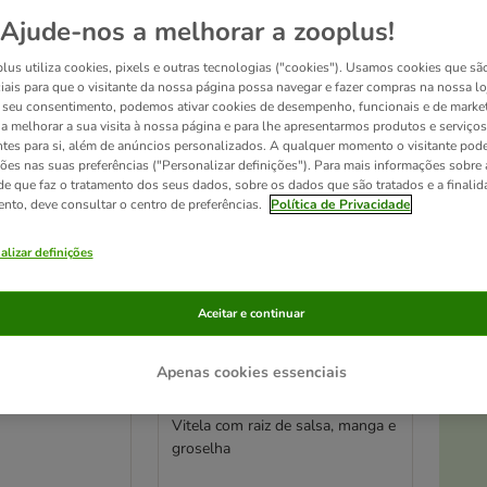
Ajude-nos a melhorar a zooplus!
ve been changed
lus utiliza cookies, pixels e outras tecnologias ("cookies"). Usamos cookies que sã
iais para que o visitante da nossa página possa navegar e fazer compras na nossa lo
seu consentimento, podemos ativar cookies de desempenho, funcionais e de marke
a a melhorar a sua visita à nossa página e para lhe apresentarmos produtos e serviços
ntes para si, além de anúncios personalizados. A qualquer momento o visitante pode
ções nas suas preferências ("Personalizar definições"). Para mais informações sobre 
de que faz o tratamento dos seus dados, sobre os dados que são tratados e a finali
ento, deve consultar o centro de preferências.
Política de Privacidade
alizar definições
Aceitar e continuar
At
9 opções
Alimentum
Apenas cookies essenciais
Terra Canis Menu sem
Diabetic Diet
cereais 6 x 800 g
Vitela com raiz de salsa, manga e
groselha