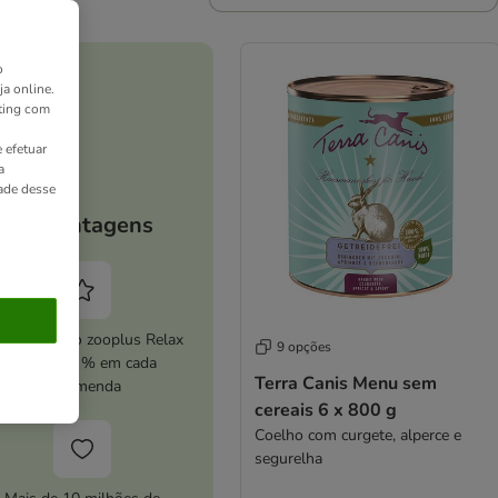
o
ja online.
ting com
 efetuar
a
dade desse
As vantagens
ive o serviço zooplus Relax
9 opções
e poupe 5 % em cada
Terra Canis Menu sem
encomenda
cereais 6 x 800 g
Coelho com curgete, alperce e
segurelha