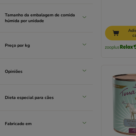
Exclusion Diet
Fitmin
Tamanho da embalagem de comida
Fleischeslust
húmida por unidade
Forza10
Adi
Friskies
c
GranataPet
Preço por kg
Grau
Greenwoods
Happy Dog
Hardys
Opiniões
Hill's Prescription Diet
Hill's Science Plan
Integra Protect
Dieta especial para cães
Isegrim
James Wellbeloved
Josera
Fabricado em
JosiDog
Lily's Kitchen