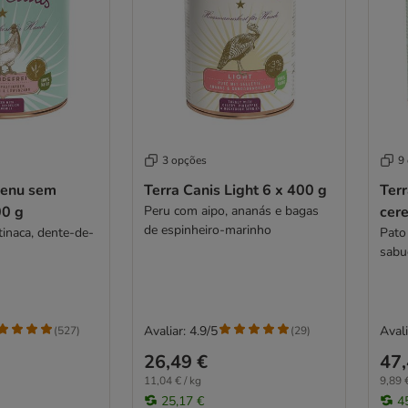
3 opções
9
Menu sem
Terra Canis Light 6 x 400 g
Ter
00 g
Peru com aipo, ananás e bagas
cere
de espinheiro-marinho
inaca, dente-de-
Pato
sabu
Avaliar: 4.9/5
Avali
(
527
)
(
29
)
26,49 €
47,
11,04 € / kg
9,89 €
25,17 €
4