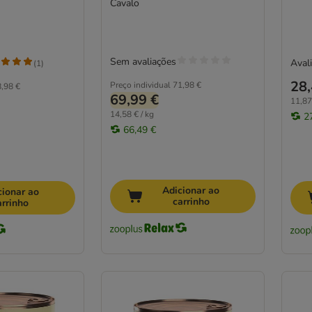
económico
Cavalo
Sem avaliações
Avali
(
1
)
28,
Preço individual
71,98 €
,98 €
69,99 €
11,87
14,58 € / kg
2
66,49 €
Adicionar ao
cionar ao
carrinho
arrinho