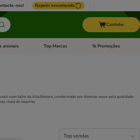
ntacte-nos!
Repetir encomenda
Carrinho
s animais
Top Marcas
% Promoções
ores
nu de categoria: Pássaros
Abrir menu de categoria: Outros animais
Abrir menu de categoria: T
urais num talho da Alta Baviera, condecorado por diversas vezes pela qualidade
as cheia de requinte.
Top vendas