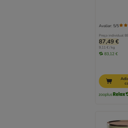
Avaliar: 5/5
Preço individual
88
87,49 €
9,11 € / kg
83,12 €
Adi
c