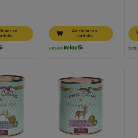
cionar ao
Adicionar ao
arrinho
carrinho