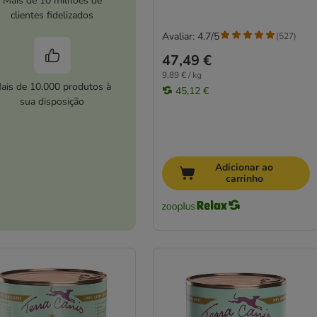
Mais de 10 milhões de
clientes fidelizados
Avaliar: 4.7/5
(
527
)
47,49 €
9,89 € / kg
ais de 10.000 produtos à
45,12 €
sua disposição
Adicionar ao
carrinho