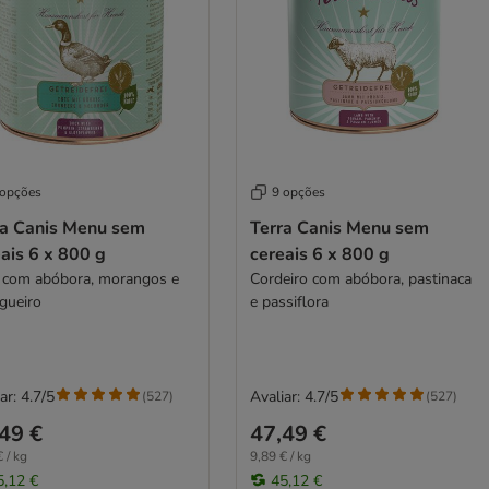
 opções
9 opções
ra Canis Menu sem
Terra Canis Menu sem
ais 6 x 800 g
cereais 6 x 800 g
 com abóbora, morangos e
Cordeiro com abóbora, pastinaca
gueiro
e passiflora
ar: 4.7/5
Avaliar: 4.7/5
(
527
)
(
527
)
49 €
47,49 €
 / kg
9,89 € / kg
5,12 €
45,12 €