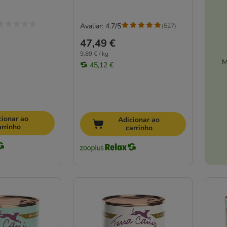
Avaliar: 4.7/5
(
527
)
47,49 €
9,89 € / kg
M
45,12 €
cionar ao
Adicionar ao
arrinho
carrinho