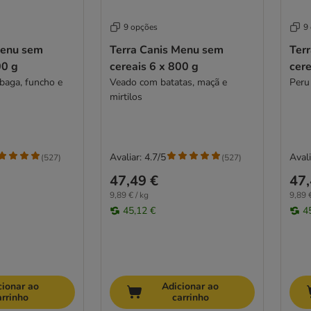
9 opções
9
Menu sem
Terra Canis Menu sem
Ter
00 g
cereais 6 x 800 g
cere
baga, funcho e
Veado com batatas, maçã e
Peru
mirtilos
Avaliar: 4.7/5
Avali
(
527
)
(
527
)
47,49 €
47,
9,89 € / kg
9,89 €
45,12 €
4
cionar ao
Adicionar ao
arrinho
carrinho