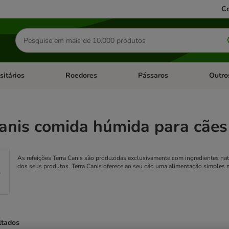
Co
Pesquisar
produtos
sitários
Roedores
Pássaros
Outro
de categoria: Dieta Vet.
Abrir menu de categoria: Antiparasitários
Abrir menu de categoria: Roed
Abrir me
anis comida húmida para cães
As refeições Terra Canis são produzidas exclusivamente com ingredientes nat
dos seus produtos. Terra Canis oferece ao seu cão uma alimentação simples m
ltados