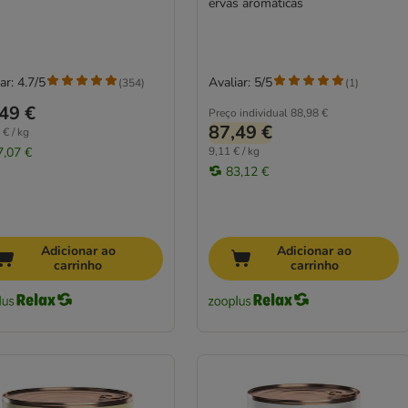
ervas aromáticas
ar: 4.7/5
Avaliar: 5/5
(
354
)
(
1
)
49 €
Preço individual
88,98 €
87,49 €
 € / kg
7,07 €
9,11 € / kg
83,12 €
Adicionar ao
Adicionar ao
carrinho
carrinho