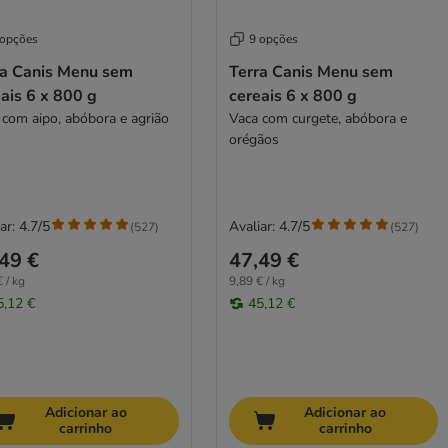
 opções
9 opções
ra Canis Menu sem
Terra Canis Menu sem
ais 6 x 800 g
cereais 6 x 800 g
 com aipo, abóbora e agrião
Vaca com curgete, abóbora e
orégãos
ar: 4.7/5
Avaliar: 4.7/5
(
527
)
(
527
)
49 €
47,49 €
 / kg
9,89 € / kg
5,12 €
45,12 €
Adicionar ao
Adicionar ao
carrinho
carrinho