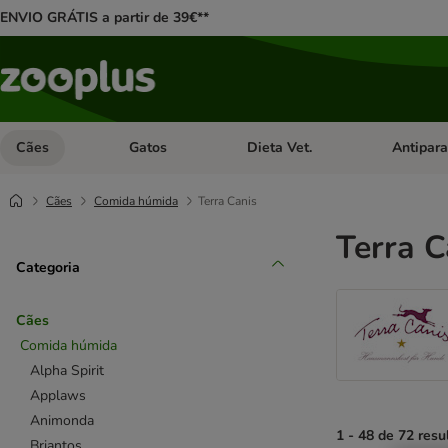
ENVIO GRÁTIS a partir de 39€**
Cães
Gatos
Dieta Vet.
Antipara
Abrir menu de categoria: Cães
Abrir menu de categoria: Gatos
Abrir menu 
Cães
Comida húmida
Terra Canis
Terra C
Categoria
Cães
Comida húmida
Alpha Spirit
Applaws
Animonda
1 - 48 de 72 resu
Briantos