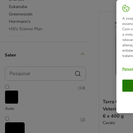
Eukanuba
product items ha
Greenwoods
A zoop
Herrmann's
essenc
Hill's Science Plan
Com o 
a vist
Lukullus
releva
Pedigree
altera
entida
Purizon
Sabor
tratam
RINTI
Rocco
Pesquisar
Person
Rosie's Farm
Royal Canin
(
14
)
Schesir
Taste of the Wild
Terra Canis 
Wolf of Wilderness
Veterinarium 
Aves
6 x 400 g
Affinity Advance Veterinary Diets
(
2
)
Cavalo
Concept for Life Veterinary Diet