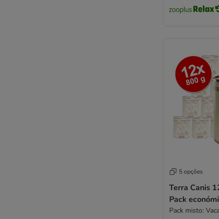
Rodi
Rosie's Farm
Royal Canin
Royal Canin CARE Nutrition
Schesir
Smølke
STRAYZ
Taste of the Wild
Terra Canis
Trovet
Ultima
Wiejska Zagroda
Wolf of Wilderness
WOW
5 opções
Yarrah
Terra Canis 1
zooplus Bio
Pack económi
zooplus Selection
Pack misto: Vac
Purina ONE