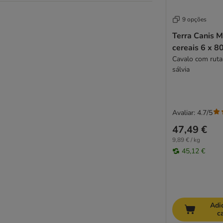
Lucky Jim
Lukullus
9 opções
Mac's
Terra Canis 
Magnusson
cereais 6 x 8
MjAMjAM
Cavalo com ruta
Monge
sálvia
Natural Trainer
Nature's Variety
Nature’s Variety True Instinct
Avaliar: 4.7/5
Pedigree
47,49 €
Prolife
9,89 € / kg
Purbello
45,12 €
Pure Nature
Purizon
RAFI
Rinti Canine Diet
Rocco
Adi
c
Rocco Diet Care