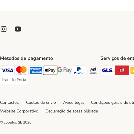
Métodos de pagamento
Serviços de en
GLS Ship
CT
Visa Payment Method
Mastercard Payment Method
American Express Payment Method
Apple Pay Payment Method
Google Pay Payment Method
PayPal Payment Method
Multibanco Payment Met
Transferência
Transferência Payment Method
Contactos
Custos de envio
Aviso legal
Condições gerais de uti
Website Corporativo
Declaração de acessibilidade
© zooplus SE
2026