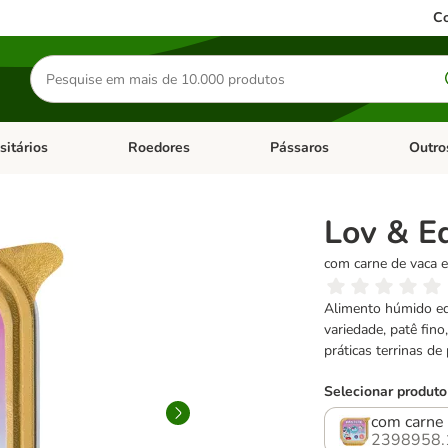
Co
Pesquisar
produtos
sitários
Roedores
Pássaros
Outro
de categoria: Dieta Vet.
Abrir menu de categoria: Antiparasitários
Abrir menu de categoria: Roed
Abrir me
Lov & E
com carne de vaca e
Alimento húmido equ
variedade, patê fino
práticas terrinas de
Selecionar produto
com carne 
2398958.