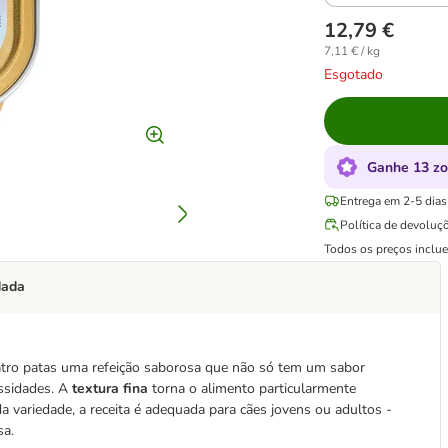
12,79 €
7,11 € / kg
Esgotado
Ganhe 13 zo
Entrega em 2-5 dias 
Política de devoluç
Todos os preços inclu
dada
atro patas uma refeição saborosa que não só tem um sabor
ssidades. A
textura fina
torna o alimento particularmente
 variedade, a receita é adequada para cães jovens ou adultos -
sa.