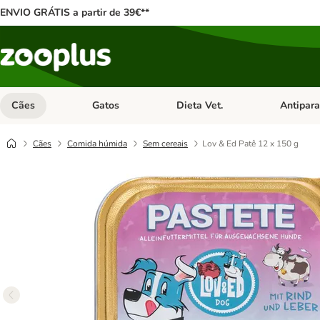
ENVIO GRÁTIS a partir de 39€**
Cães
Gatos
Dieta Vet.
Antipara
Abrir menu de categoria: Cães
Abrir menu de categoria: Gatos
Abrir menu 
Cães
Comida húmida
Sem cereais
Lov & Ed Patê 12 x 150 g