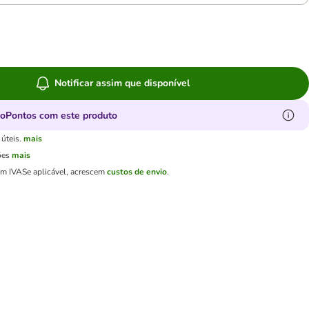
Notificar assim que disponível
oPontos com este produto
úteis.
mais
ões
mais
em IVA
Se aplicável, acrescem
custos de envio
.