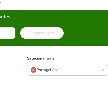
e
ades!
Subscreva agora!
Selecionar país
Portugal / pt