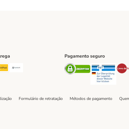
trega
Pagamento seguro
ping Method
TExpress Shipping Method
InPost Shipping Method
Paack Shipping Method
Security
Securit
hod
lização
Formulário de retratação
Métodos de pagamento
Quem