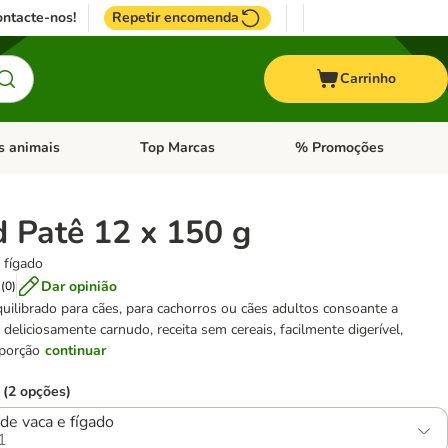
ntacte-nos!
Repetir encomenda
Carrinho
s animais
Top Marcas
% Promoções
ores
nu de categoria: Pássaros
Abrir menu de categoria: Outros animais
Abrir menu de categoria: T
d Patê 12 x 150 g
 fígado
Dar opinião
(
0
)
ilibrado para cães, para cachorros ou cães adultos consoante a
, deliciosamente carnudo, receita sem cereais, facilmente digerível,
 porção
continuar
 (2 opções)
de vaca e fígado
1