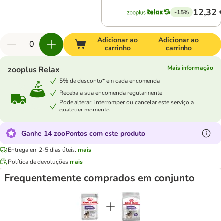
12,32 
-15%
Adicionar ao
Adicionar ao
carrinho
carrinho
Mais informação
zooplus Relax
5% de desconto* em cada encomenda
Receba a sua encomenda regularmente
Pode alterar, interromper ou cancelar este serviço a
qualquer momento
Ganhe 14 zooPontos com este produto
Entrega em 2-5 dias úteis.
mais
Política de devoluções
mais
Frequentemente comprados em conjunto