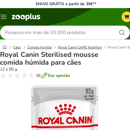
ENVIO GRÁTIS a partir de 39€**
Menu
Pesquisar
produtos
Cães
Comida húmida
Royal Canin CARE Nutrition
Royal Canin S
Royal Canin Sterilised mousse
comida húmida para cães
12 x 85 g
Dar opinião
(
0
)