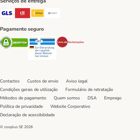
Serviços de entrega
GLS Shipping Method
CTTExpress Shipping Method
InPost Shipping Method
Paack Shipping Method
Pagamento seguro
Security
Security
Security
Contactos
Custos de envio
Aviso legal
Condições gerais de utilização
Formulário de retratação
Métodos de pagamento
Quem somos
DSA
Emprego
Política de privacidade
Website Corporativo
Declaração de acessibilidade
© zooplus SE
2026