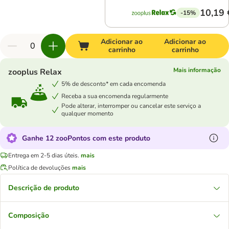
10,19 
-15%
Adicionar ao
Adicionar ao
carrinho
carrinho
Mais informação
zooplus Relax
5% de desconto* em cada encomenda
Receba a sua encomenda regularmente
Pode alterar, interromper ou cancelar este serviço a
qualquer momento
Ganhe 12 zooPontos com este produto
Entrega em 2-5 dias úteis.
mais
Política de devoluções
mais
Descrição de produto
Composição