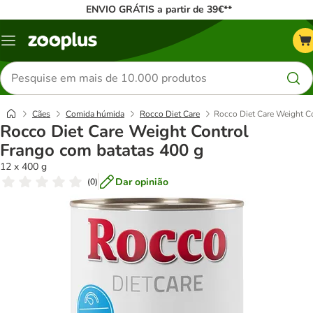
ENVIO GRÁTIS a partir de 39€**
Menu
Pesquisar
produtos
Cães
Comida húmida
Rocco Diet Care
Rocco Diet Care Weight C
Rocco Diet Care Weight Control
Frango com batatas 400 g
12 x 400 g
Dar opinião
(
0
)