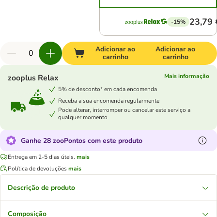
23,79 
-15%
Adicionar ao
Adicionar ao
carrinho
carrinho
Mais informação
zooplus Relax
5% de desconto* em cada encomenda
Receba a sua encomenda regularmente
Pode alterar, interromper ou cancelar este serviço a
qualquer momento
Ganhe 28 zooPontos com este produto
Entrega em 2-5 dias úteis.
mais
Política de devoluções
mais
Descrição de produto
Composição