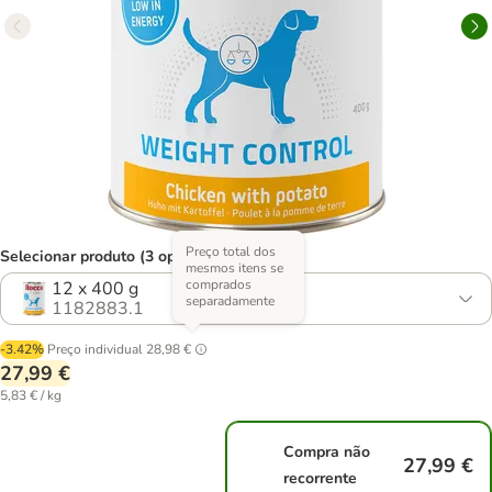
Preço total dos
Selecionar produto (3 opções)
mesmos itens se
comprados
12 x 400 g
separadamente
1182883.1
-3.42%
Preço individual
28,98 €
27,99 €
5,83 € / kg
Compra não
27,99 €
recorrente