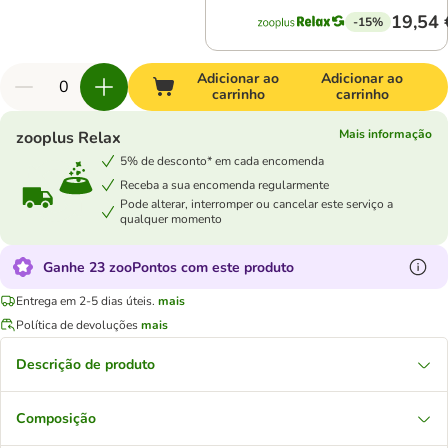
19,54 
-15%
Adicionar ao
Adicionar ao
carrinho
carrinho
Mais informação
zooplus Relax
5% de desconto* em cada encomenda
Receba a sua encomenda regularmente
Pode alterar, interromper ou cancelar este serviço a
qualquer momento
Ganhe 23 zooPontos com este produto
Entrega em 2-5 dias úteis.
mais
Política de devoluções
mais
Descrição de produto
Composição