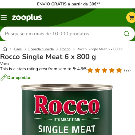
ENVIO GRÁTIS a partir de 39€**
Menu
Pesquisar
produtos
Cães
Comida húmida
Rocco
Rocco Single Meat 6 x 800 g
Rocco Single Meat 6 x 800 g
Vaca
This is a stars rating area from zero to 5: 4.8/5
(
22
)
Dar opinião