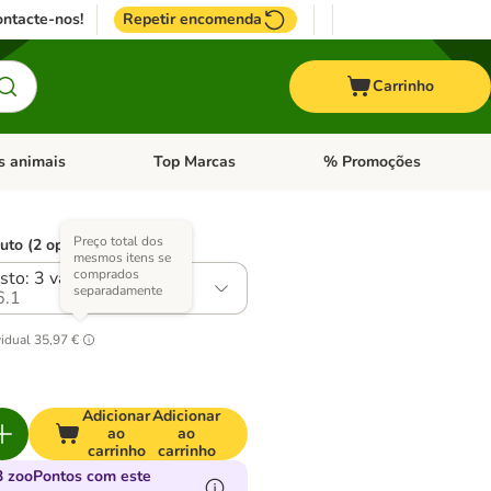
ntacte-nos!
Repetir encomenda
Carrinho
s animais
Top Marcas
% Promoções
ores
nu de categoria: Pássaros
Abrir menu de categoria: Outros animais
Abrir menu de categoria: T
Preço total dos
uto (2 opções)
mesmos itens se
comprados
sto: 3 variedades
separadamente
6.1
vidual
35,97 €
Adicionar
Adicionar
ao
ao
carrinho
carrinho
 zooPontos com este