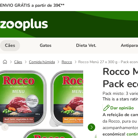
ENVIO GRÁTIS a partir de 39€**
Cães
Gatos
Dieta Vet.
Antipara
Abrir menu de categoria: Cães
Abrir menu de categoria: Gatos
Abrir menu 
Cães
Comida húmida
Rocco
Rocco Menü 27 x 300 g - Pack eco
Rocco M
Pack e
Pack misto: 3 vari
This is a stars rat
Dar opinião
A refeição de ca
da Rocco, pura ou
acompanhamentos
económico!
conti