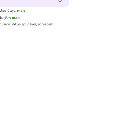
ias úteis.
mais
oluções
mais
ncluem IVA
Se aplicável, acrescem