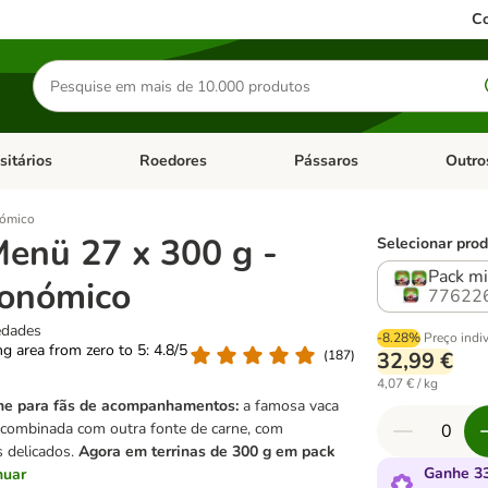
Co
Pesquisar
produtos
sitários
Roedores
Pássaros
Outro
de categoria: Dieta Vet.
Abrir menu de categoria: Antiparasitários
Abrir menu de categoria: Roed
Abrir me
nómico
enü 27 x 300 g -
Selecionar prod
Pack mi
conómico
77622
edades
-8.28%
Preço indi
ing area from zero to 5: 4.8/5
(
187
)
32,99 €
4,07 € / kg
rne para fãs de acompanhamentos:
a famosa vaca
 combinada com outra fonte de carne, com
 delicados.
Agora em terrinas de 300 g em pack
Ganhe 33
nuar