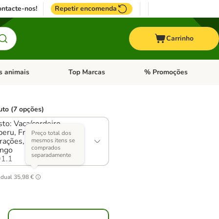
ntacte-nos!
Repetir encomenda
Carrinho
s animais
Top Marcas
% Promoções
ores
nu de categoria: Pássaros
Abrir menu de categoria: Outros animais
Abrir menu de categoria: T
uto (7 opções)
to: Vaca/cordeiro,
eru, Frango/vitela,
Preço total dos
rações, Frango/salmão,
mesmos itens se
comprados
ango
separadamente
1.1
idual
35,98 €