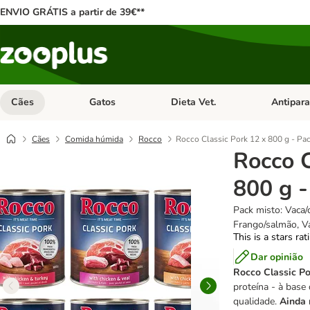
ENVIO GRÁTIS a partir de 39€**
Cães
Gatos
Dieta Vet.
Antipara
Abrir menu de categoria: Cães
Abrir menu de categoria: Gatos
Abrir menu 
Cães
Comida húmida
Rocco
Rocco Classic Pork 12 x 800 g - P
Rocco C
800 g 
Pack misto: Vaca/
Frango/salmão, V
This is a stars ra
Dar opinião
Rocco Classic Po
proteína - à base 
qualidade.
Ainda 