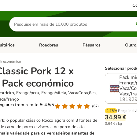
Co
Pesquisar
produtos
sitários
Roedores
Pássaros
Outro
de categoria: Dieta Vet.
Abrir menu de categoria: Antiparasitários
Abrir menu de categoria: Roed
Abrir me
ack económico
lassic Pork 12 x
Selecionar prod
Pack mis
- Pack económico
Frango/p
Vaca/Co
cordeiro, Frango/peru, Frango/vitela, Vaca/Corações,
Vaca/fr
191929
aca/frango
ting area from zero to 5: 4.5/5
(
67
)
-2.75%
Preço indiv
34,99 €
rk:
o popular clássico Rocco agora com 3 fontes de
3,64 € / kg
de carne de porco e vísceras de porco de alta
mais variedade para os verdadeiros amantes de