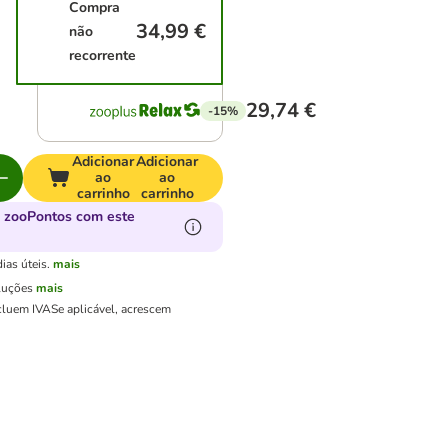
Compra
34,99 €
não
recorrente
29,74 €
-15%
Adicionar
Adicionar
ao
ao
carrinho
carrinho
 zooPontos com este
ias úteis.
mais
luções
mais
cluem IVA
Se aplicável, acrescem