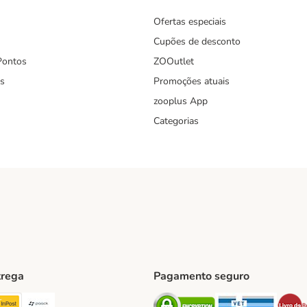
Ofertas especiais
Cupões de desconto
Pontos
ZOOutlet
s
Promoções atuais
zooplus App
Categorias
trega
Pagamento seguro
ping Method
TExpress Shipping Method
InPost Shipping Method
Paack Shipping Method
Security
Securit