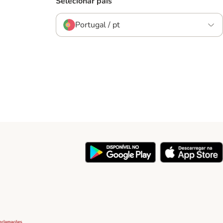
Selecionar país
Portugal / pt
y
Security