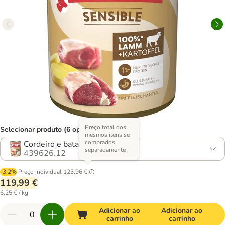
Preço total dos
Selecionar produto (6 opções)
mesmos itens se
comprados
Cordeiro e batata
separadamente
439626.12
-3.2%
Preço individual
123,96 €
119,99 €
6,25 € / kg
Adicionar ao
Adicionar ao
carrinho
carrinho