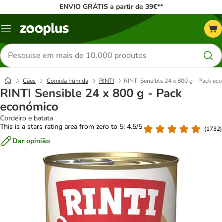
ENVIO GRÁTIS a partir de 39€**
Menu
Pesquisar
produtos
Cães
Comida húmida
RINTI
RINTI Sensible 24 x 800 g - Pack e
RINTI Sensible 24 x 800 g - Pack
económico
Cordeiro e batata
This is a stars rating area from zero to 5: 4.5/5
(
1732
)
Dar opinião