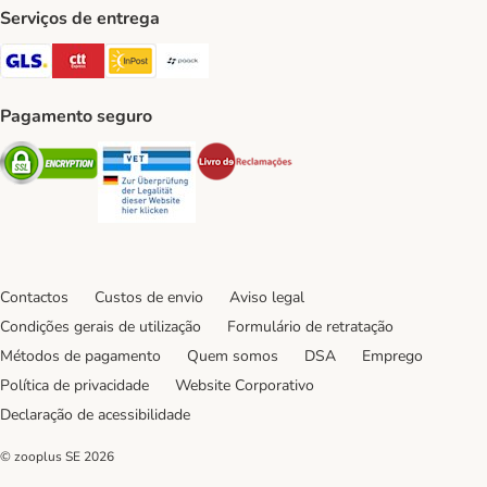
Serviços de entrega
GLS Shipping Method
CTTExpress Shipping Method
InPost Shipping Method
Paack Shipping Method
Pagamento seguro
Security
Security
Security
Contactos
Custos de envio
Aviso legal
Condições gerais de utilização
Formulário de retratação
Métodos de pagamento
Quem somos
DSA
Emprego
Política de privacidade
Website Corporativo
Declaração de acessibilidade
© zooplus SE
2026