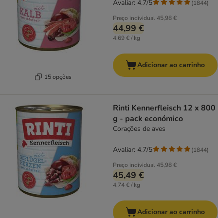
Avaliar: 4.7/5
(
1844
)
Preço individual
45,98 €
44,99 €
4,69 € / kg
Adicionar ao carrinho
15 opções
Rinti Kennerfleisch 12 x 800
g - pack económico
Corações de aves
Avaliar: 4.7/5
(
1844
)
Preço individual
45,98 €
45,49 €
4,74 € / kg
Adicionar ao carrinho