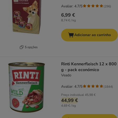
Avaliar: 4.7/5
(
296
)
6,99 €
8,74 € / kg
Adicionar ao carrinho
5 opções
Rinti Kennerfleisch 12 x 800
g - pack económico
Veado
Avaliar: 4.7/5
(
1844
)
Preço individual
45,98 €
44,99 €
4,69 € / kg