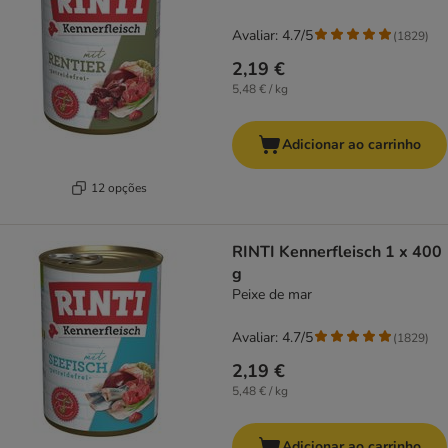
Avaliar: 4.7/5
(
1829
)
2,19 €
5,48 € / kg
Adicionar ao carrinho
12 opções
RINTI Kennerfleisch 1 x 400
g
Peixe de mar
Avaliar: 4.7/5
(
1829
)
2,19 €
5,48 € / kg
Adicionar ao carrinho