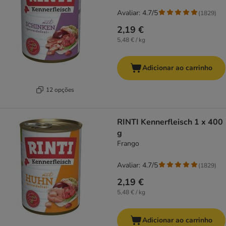
Avaliar: 4.7/5
(
1829
)
2,19 €
5,48 € / kg
Adicionar ao carrinho
12 opções
RINTI Kennerfleisch 1 x 400
g
Frango
Avaliar: 4.7/5
(
1829
)
2,19 €
5,48 € / kg
Adicionar ao carrinho