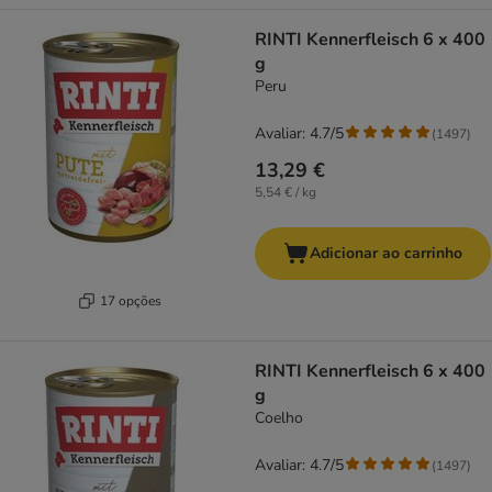
RINTI Kennerfleisch 6 x 400
g
Peru
Avaliar: 4.7/5
(
1497
)
13,29 €
5,54 € / kg
Adicionar ao carrinho
17 opções
RINTI Kennerfleisch 6 x 400
g
Coelho
Avaliar: 4.7/5
(
1497
)