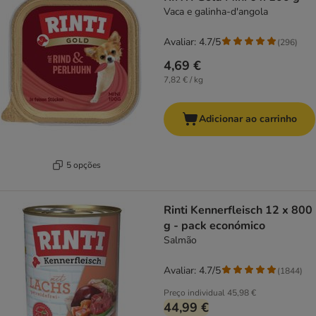
Vaca e galinha-d'angola
Avaliar: 4.7/5
(
296
)
4,69 €
7,82 € / kg
Adicionar ao carrinho
5 opções
Rinti Kennerfleisch 12 x 800
g - pack económico
Salmão
Avaliar: 4.7/5
(
1844
)
Preço individual
45,98 €
44,99 €