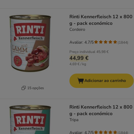
Rinti Kennerfleisch 12 x 800
g - pack económico
Cordeiro
Avaliar: 4.7/5
(
1844
)
Preço individual
45,98 €
44,99 €
4,69 € / kg
Adicionar ao carrinho
15 opções
Rinti Kennerfleisch 12 x 800
g - pack económico
Tripa
Avaliar: 4.7/5
(
1844
)