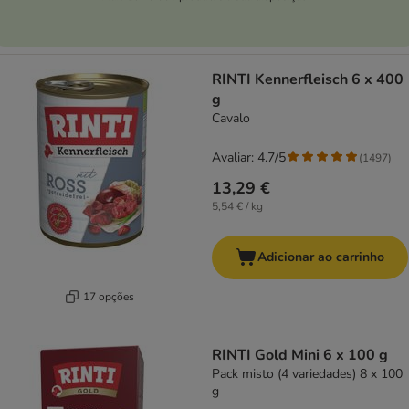
RINTI Kennerfleisch 6 x 400
g
Cavalo
Avaliar: 4.7/5
(
1497
)
13,29 €
5,54 € / kg
Adicionar ao carrinho
17 opções
RINTI Gold Mini 6 x 100 g
Pack misto (4 variedades) 8 x 100
g