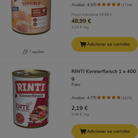
Avaliar: 4.5/5
(
1734
)
Preço individual
49,98 €
48,99 €
5,10 € / kg
Adicionar ao carrinho
7 opções
RINTI Kennerfleisch 1 x 400
g
Pato
Avaliar: 4.7/5
(
1829
)
2,19 €
5,48 € / kg
Adicionar ao carrinho