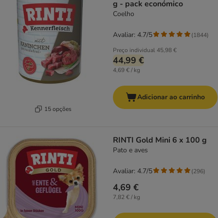
g - pack económico
Coelho
Avaliar: 4.7/5
(
1844
)
Preço individual
45,98 €
44,99 €
4,69 € / kg
Adicionar ao carrinho
15 opções
RINTI Gold Mini 6 x 100 g
Pato e aves
Avaliar: 4.7/5
(
296
)
4,69 €
7,82 € / kg