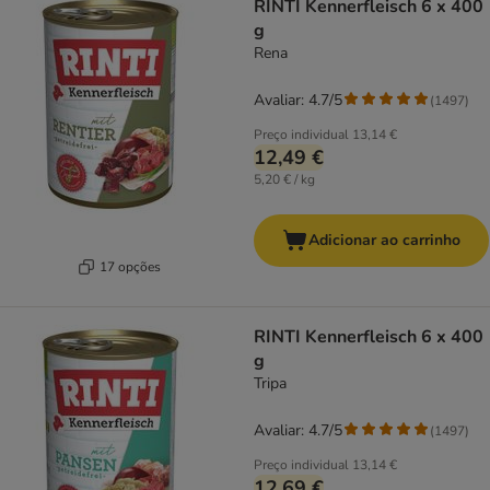
RINTI Kennerfleisch 6 x 400
g
Rena
Avaliar: 4.7/5
(
1497
)
Preço individual
13,14 €
12,49 €
5,20 € / kg
Adicionar ao carrinho
17 opções
RINTI Kennerfleisch 6 x 400
g
Tripa
Avaliar: 4.7/5
(
1497
)
Preço individual
13,14 €
12,69 €