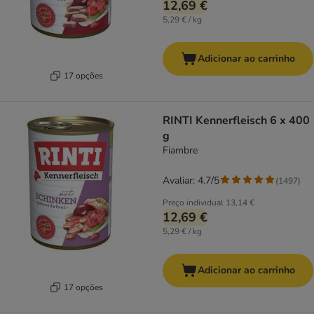
12,69 €
5,29 € / kg
Adicionar ao carrinho
17 opções
RINTI Kennerfleisch 6 x 400
g
Fiambre
Avaliar: 4.7/5
(
1497
)
Preço individual
13,14 €
12,69 €
5,29 € / kg
Adicionar ao carrinho
17 opções