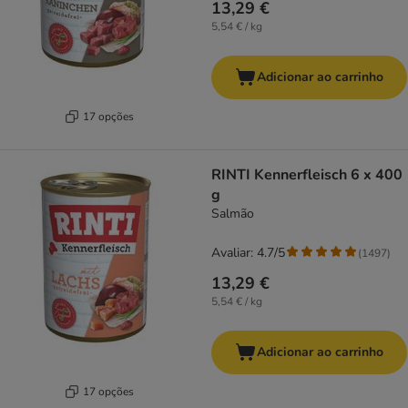
13,29 €
5,54 € / kg
Adicionar ao carrinho
17 opções
RINTI Kennerfleisch 6 x 400
g
Salmão
Avaliar: 4.7/5
(
1497
)
13,29 €
5,54 € / kg
Adicionar ao carrinho
17 opções