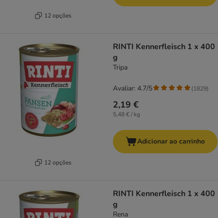
12 opções
RINTI Kennerfleisch 1 x 400
g
Tripa
Avaliar: 4.7/5
(
1829
)
2,19 €
5,48 € / kg
Adicionar ao carrinho
12 opções
RINTI Kennerfleisch 1 x 400
g
Rena