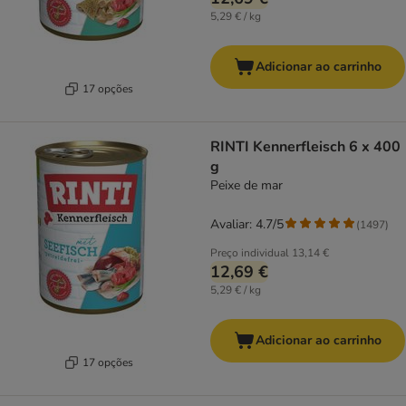
5,29 € / kg
Adicionar ao carrinho
17 opções
RINTI Kennerfleisch 6 x 400
g
Peixe de mar
Avaliar: 4.7/5
(
1497
)
Preço individual
13,14 €
12,69 €
5,29 € / kg
Adicionar ao carrinho
17 opções