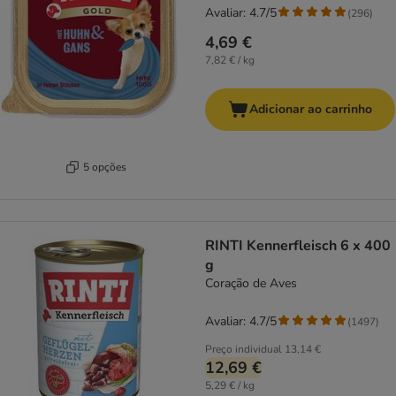
Avaliar: 4.7/5
(
296
)
4,69 €
7,82 € / kg
Adicionar ao carrinho
5 opções
RINTI Kennerfleisch 6 x 400
g
Coração de Aves
Avaliar: 4.7/5
(
1497
)
Preço individual
13,14 €
12,69 €
5,29 € / kg