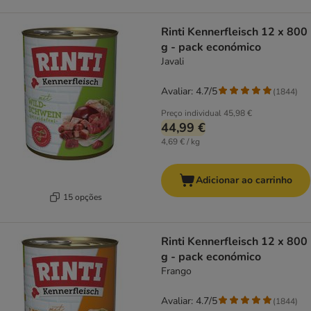
Rinti Kennerfleisch 12 x 800
g - pack económico
Javali
Avaliar: 4.7/5
(
1844
)
Preço individual
45,98 €
44,99 €
4,69 € / kg
Adicionar ao carrinho
15 opções
Rinti Kennerfleisch 12 x 800
g - pack económico
Frango
Avaliar: 4.7/5
(
1844
)