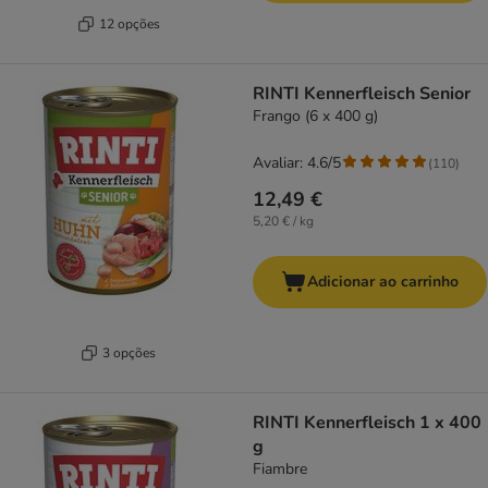
12 opções
RINTI Kennerfleisch Senior
Frango (6 x 400 g)
Avaliar: 4.6/5
(
110
)
12,49 €
5,20 € / kg
Adicionar ao carrinho
3 opções
RINTI Kennerfleisch 1 x 400
g
Fiambre