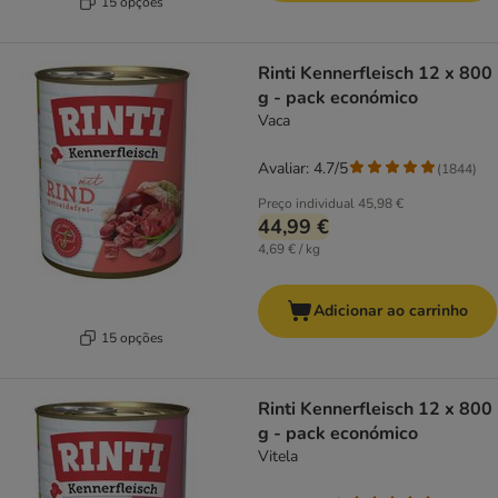
15 opções
Rinti Kennerfleisch 12 x 800
g - pack económico
Vaca
Avaliar: 4.7/5
(
1844
)
Preço individual
45,98 €
44,99 €
4,69 € / kg
Adicionar ao carrinho
15 opções
Rinti Kennerfleisch 12 x 800
g - pack económico
Vitela