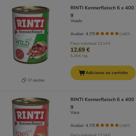
RINTI Kennerfleisch 6 x 400
g
Veado
Avaliar: 4.7/5
(
1497
)
Preço individual
13,14 €
12,69 €
5,29 € / kg
Adicionar ao carrinho
17 opções
RINTI Kennerfleisch 6 x 400
g
Vaca
Avaliar: 4.7/5
(
1497
)
Preço individual
13,14 €