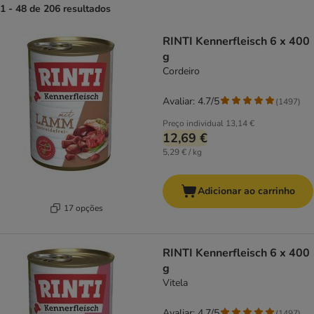
1 - 48 de 206 resultados
product items have been changed
RINTI Kennerfleisch 6 x 400
g
Cordeiro
Avaliar: 4.7/5
(
1497
)
Preço individual
13,14 €
12,69 €
5,29 € / kg
Adicionar ao carrinho
17 opções
RINTI Kennerfleisch 6 x 400
g
Vitela
Avaliar: 4.7/5
(
1497
)