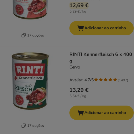
12,69 €
5,29 € / kg
Adicionar ao carrinho
17 opções
RINTI Kennerfleisch 6 x 400
g
Cervo
Avaliar: 4.7/5
(
1497
)
13,29 €
5,54 € / kg
Adicionar ao carrinho
17 opções