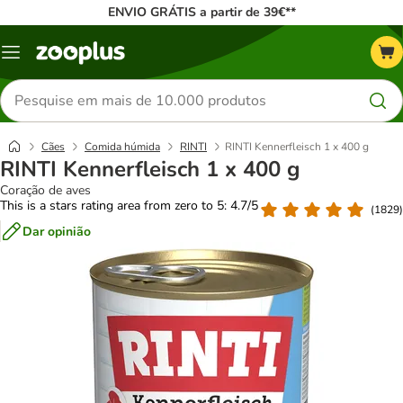
ENVIO GRÁTIS a partir de 39€**
Menu
Pesquisar
produtos
Cães
Comida húmida
RINTI
RINTI Kennerfleisch 1 x 400 g
RINTI Kennerfleisch 1 x 400 g
Coração de aves
This is a stars rating area from zero to 5: 4.7/5
(
1829
)
Dar opinião