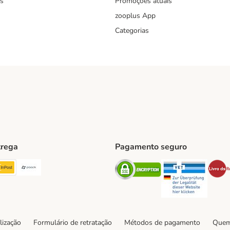
s
Promoções atuais
zooplus App
Categorias
trega
Pagamento seguro
ping Method
TExpress Shipping Method
InPost Shipping Method
Paack Shipping Method
Security
Securit
hod
lização
Formulário de retratação
Métodos de pagamento
Quem