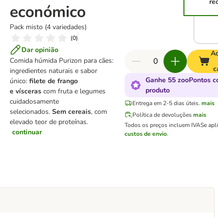
re
económico
Pack misto (4 variedades)
(
0
)
Dar opinião
Ad
Comida húmida Purizon para cães:
c
ingredientes naturais e sabor
Ganhe 55 zooPontos c
único:
filete de frango
produto
e
vísceras
com fruta e legumes
cuidadosamente
Entrega em 2-5 dias úteis.
mais
selecionados.
Sem cereais
, com
Política de devoluções
mais
elevado teor de proteínas.
Todos os preços incluem IVA
Se apl
continuar
custos de envio
.