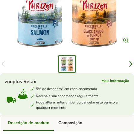
zooplus Relax
Mais informação
5% de desconto* em cada encomenda
Receba a sua encomenda regularmente
Pode alterar, interromper ou cancelar este serviço a
qualquer momento
Descrição de produto
Composição