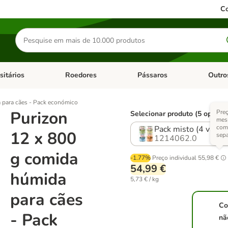
Co
Pesquisar
produtos
sitários
Roedores
Pássaros
Outro
de categoria: Dieta Vet.
Abrir menu de categoria: Antiparasitários
Abrir menu de categoria: Roed
Abrir me
 para cães - Pack económico
Purizon
Preç
Selecionar produto (5 opções
mes
com
Pack misto (4 varie
12 x 800
sep
1214062.0
g comida
-1.77%
Preço individual
55,98 €
54,99 €
húmida
5,73 € / kg
para cães
Co
- Pack
nã