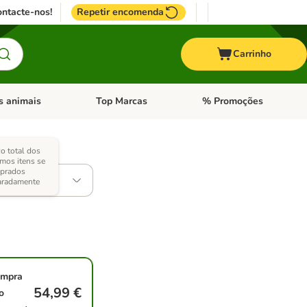
ntacte-nos!
Repetir encomenda
Carrinho
s animais
Top Marcas
% Promoções
ores
nu de categoria: Pássaros
Abrir menu de categoria: Outros animais
Abrir menu de categoria: T
o total dos
)
mos itens se
prados
dades)
aradamente
mpra
54,99 €
o