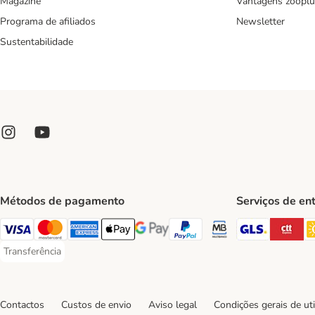
Magazine
Vantagens zooplu
Programa de afiliados
Newsletter
Sustentabilidade
Métodos de pagamento
Serviços de en
GLS Ship
CT
Visa Payment Method
Mastercard Payment Method
American Express Payment Method
Apple Pay Payment Method
Google Pay Payment Method
PayPal Payment Method
Multibanco Payment Met
Transferência
Transferência Payment Method
Contactos
Custos de envio
Aviso legal
Condições gerais de uti