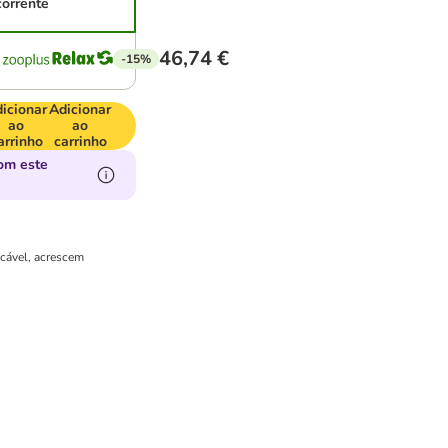
corrente
46,74 €
-15%
icionar
Adicionar
ao
ao
arrinho
carrinho
om este
icável, acrescem