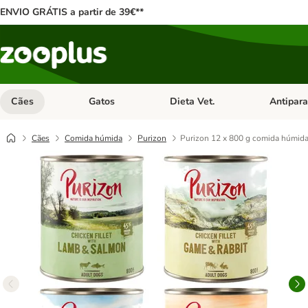
ENVIO GRÁTIS a partir de 39€**
Cães
Gatos
Dieta Vet.
Antipara
Abrir menu de categoria: Cães
Abrir menu de categoria: Gatos
Abrir menu 
Cães
Comida húmida
Purizon
Purizon 12 x 800 g comida húmida