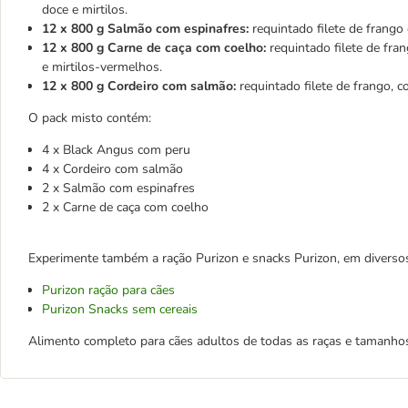
doce e mirtilos.
12 x 800 g Salmão com espinafres:
requintado filete de frango
12 x 800 g Carne de caça com coelho:
requintado filete de fra
e mirtilos-vermelhos.
12 x 800 g Cordeiro com salmão:
requintado filete de frango, 
O pack misto contém:
4 x Black Angus com peru
4 x Cordeiro com salmão
2 x Salmão com espinafres
2 x Carne de caça com coelho
Experimente também a ração Purizon e snacks Purizon, em diverso
Purizon ração para cães
Purizon Snacks sem cereais
Alimento completo para cães adultos de todas as raças e tamanho