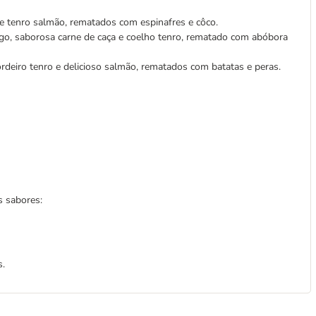
 e tenro salmão, rematados com espinafres e côco.
ngo, saborosa carne de caça e coelho tenro, rematado com abóbora
cordeiro tenro e delicioso salmão, rematados com batatas e peras.
s sabores:
s.