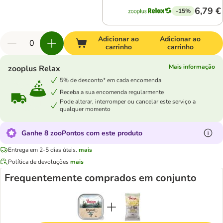
6,79 €
-15%
Adicionar ao
Adicionar ao
carrinho
carrinho
Mais informação
zooplus Relax
5% de desconto* em cada encomenda
Receba a sua encomenda regularmente
Pode alterar, interromper ou cancelar este serviço a
qualquer momento
Ganhe 8 zooPontos com este produto
Entrega em 2-5 dias úteis.
mais
Política de devoluções
mais
Frequentemente comprados em conjunto