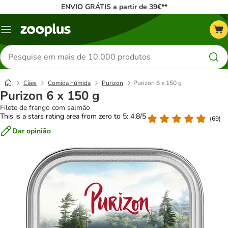
ENVIO GRÁTIS a partir de 39€**
Menu
Pesquisar
produtos
Cães
Comida húmida
Purizon
Purizon 6 x 150 g
Purizon 6 x 150 g
Filete de frango com salmão
This is a stars rating area from zero to 5: 4.8/5
(
69
)
Dar opinião