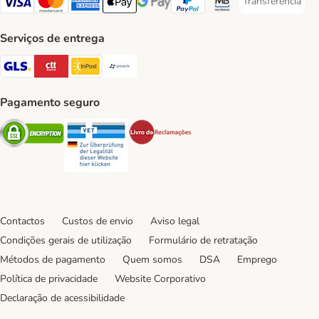
Transferência
Transferência P
Visa Payment Method
Mastercard Payment Method
American Express Payment Method
Apple Pay Payment Method
Google Pay Payment Method
PayPal Payment Method
Multibanco Payment Met
Serviços de entrega
GLS Shipping Method
CTTExpress Shipping Method
InPost Shipping Method
Paack Shipping Method
Pagamento seguro
Security
Security
Security
Contactos
Custos de envio
Aviso legal
Condições gerais de utilização
Formulário de retratação
Métodos de pagamento
Quem somos
DSA
Emprego
Política de privacidade
Website Corporativo
Declaração de acessibilidade