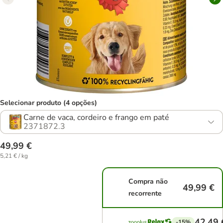
Selecionar produto (4 opções)
Carne de vaca, cordeiro e frango em paté
2371872.3
49,99 €
5,21 € / kg
Compra não
49,99 €
recorrente
42,49 
-15%