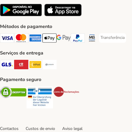
Métodos de pagamento
Transferência
Transferência P
Visa Payment Method
Mastercard Payment Method
American Express Payment Method
Apple Pay Payment Method
Google Pay Payment Method
PayPal Payment Method
Multibanco Payment Met
Serviços de entrega
GLS Shipping Method
CTTExpress Shipping Method
InPost Shipping Method
Paack Shipping Method
Pagamento seguro
Security
Security
Security
Contactos
Custos de envio
Aviso legal