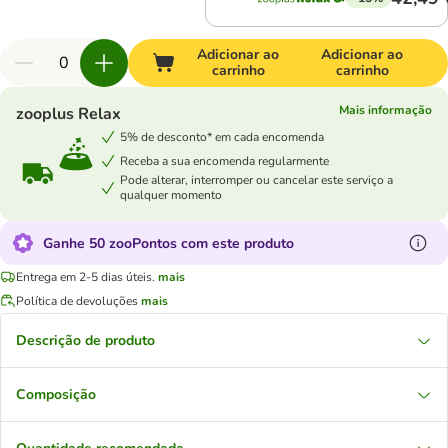
Adicionar ao
Adicionar ao
carrinho
carrinho
Mais informação
zooplus Relax
5% de desconto* em cada encomenda
Receba a sua encomenda regularmente
Pode alterar, interromper ou cancelar este serviço a
qualquer momento
Ganhe 50 zooPontos com este produto
Entrega em 2-5 dias úteis.
mais
Política de devoluções
mais
Descrição de produto
Composição