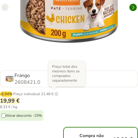
Preço total dos
mesmos itens se
Frango
comprados
separadamente
2608421.0
-6.94%
Preço individual
21,48 €
19,99 €
8,33 € / kg
Ativar desconto -15%
Compra não