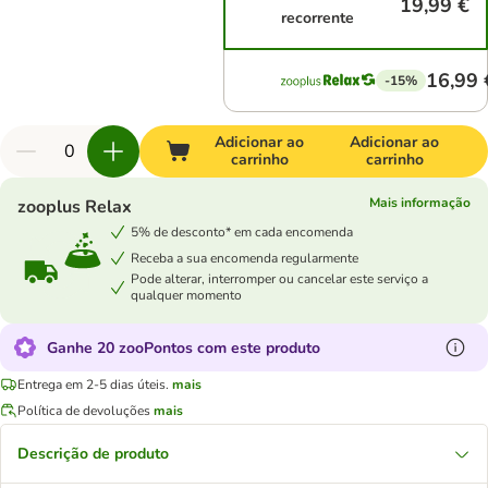
19,99 €
recorrente
16,99 
-15%
Adicionar ao
Adicionar ao
carrinho
carrinho
Mais informação
zooplus Relax
5% de desconto* em cada encomenda
Receba a sua encomenda regularmente
Pode alterar, interromper ou cancelar este serviço a
qualquer momento
Ganhe 20 zooPontos com este produto
Entrega em 2-5 dias úteis.
mais
Política de devoluções
mais
Descrição de produto