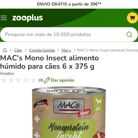
ENVIO GRÁTIS a partir de 39€**
Menu
Pesquisar
produtos
Cães
Comida húmida
Mac's
MAC's Mono Insect alimento húmido 
MAC's Mono Insect alimento
húmido para cães 6 x 375 g
Insetos
Dar opinião
(
0
)