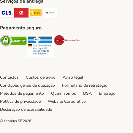
Serviços de entrega
GLS Shipping Method
CTTExpress Shipping Method
InPost Shipping Method
Paack Shipping Method
Pagamento seguro
Security
Security
Security
Contactos
Custos de envio
Aviso legal
Condições gerais de utilização
Formulário de retratação
Métodos de pagamento
Quem somos
DSA
Emprego
Política de privacidade
Website Corporativo
Declaração de acessibilidade
© zooplus SE
2026