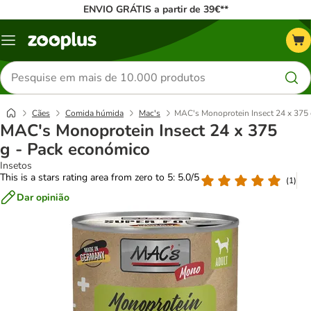
ENVIO GRÁTIS a partir de 39€**
Menu
Pesquisar
produtos
Cães
Comida húmida
Mac's
MAC's Monoprotein Insect 24 x 375
MAC's Monoprotein Insect 24 x 375
g - Pack económico
Insetos
This is a stars rating area from zero to 5: 5.0/5
(
1
)
Dar opinião